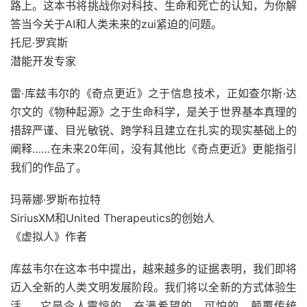
路上。这本书将挑战你对科技、生命和死亡的认知，为你解
答当今关于AI和人类未来的zui紧迫的问题。
托尼·罗宾斯
潜能开发专家
雷·库兹韦尔的《奇点更近》之于信息技术，正如查尔斯·达
尔文的《物种起源》之于生命科学，是关于世界基本真理的
措辞严谨、目光敏锐、跨学科且建立在扎实的现实基础上的
阐释……在未来20年间，没有其他比《奇点更近》更能指引
我们的作品了。
玛蒂娜·罗斯布拉特
SiriusXM和United Therapeutics的创始人
《虚拟人》作者
库兹韦尔在这本书中提出，越来越多的证据表明，我们即将
迈入全新的人类文明发展阶段。我们将以全新的方式体验生
活……它是令人震惊的、充满希望的、可怕的、颠覆传统