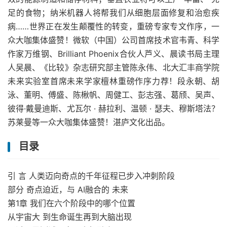
足的食物；纳米机器人将帮我们从细胞层面修复和治愈疾
病……世界正在发生颠覆性的转变，重磅专家专文作序，一
众大咖集体盛赞！微软（中国）公司首席技术官韦青、科学
作家万维钢、Brilliant Phoenix合伙人芦义、晨读书局主理
人吴晨、《比较》杂志研究部主管陈永伟、北大汇丰商学院
未来实验室首席未来学家檀林重磅作序力荐！段永朝、胡
泳、董明、傅盛、陈楸帆、周健工、彭志强、葛颀、吴声、
彼得·戴曼迪斯、尤瓦尔 · 赫拉利、温顿 · 瑟夫、穆斯塔法？
苏莱曼等一众大咖集体盛赞！湛庐文化出品。
目录
引 言 人类迈向奇点的千年征程已步入冲刺阶段
部分 奇点迫近，与 AI融合的 未来
第1章 我们在六个阶段中的哪个位置
从宇宙大 到生命诞生再到大脑出现