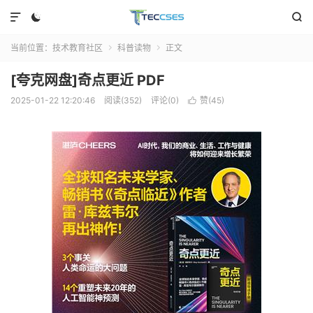



当前位置：
技术教育社区
科普读物
正文


[夸克网盘]奇点更近 PDF
2025-01-22 12:20:46
阅读(352)
评论(0)
赞(
45
)
