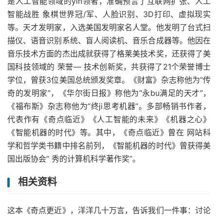
是人工智能领域的yin领者，准确预言了互联网扩张、人工
智能战胜 象棋世界冠/军、人脸识别、3D打印、虚拟现实
等。天才发明家，入选美国发明家名人堂。他发明了台式扫
描仪、语音识别系统、盲人阅读机、音乐合成器等。他因在
音乐技术方面的杰出成就获得了格莱美技术奖，还获得了美
国科技领域的 荣誉— 技术创新奖，共获得了21个荣誉博士
学位，曾获3位美国总统颁发奖章。《财富》杂志称他为“传
奇的发明家”，《华尔街日报》称他为“永bu满足的天才”，
《福布斯》杂志称他为“终ji思考机器”。多部畅销书作者，
代表作有《奇点临近》《人工智能的未来》《机器之心》
《智能机器的时代》等。其中，《奇点临近》曾在 网站科
学和哲学类书籍中排名前列，《智能机器的时代》曾获得美
国出版协会“ 秀的计算机科学著作奖”。
相关资料
这本《奇点更近》，洋洋几十万言，告诉我们一件事：讨论