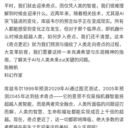
平时，我们就会迎来奇点，而仅凭人类的智能，我们很难理
解到时候会迎来什么。近两年来，随着相关技术，尤其是AI
突飞猛进的变化，库兹韦尔的预言似乎正在变成现实。所有
人都能感受到变化正在发生，但对于那个临界点，即机器什
么时候会超越人类，如何步入奇点，我们还不清楚。这本
《奇点更近》就为我们预测与描绘了人类走向奇点的过程，
大变革前夜，我们需要这样一本充满希望与乐观精神的指
南，了解关于AI与人类未来zui关键的问题。
陈楸帆
科幻作家
库兹韦尔1999年预测2029年AI通过图灵测试，2005年预
测2045年达到技术奇点——它的意思不仅是指机器智能将
超越人类智能，而是两者完全融合，人类所面临的问题迎刃
而解，人类的智慧、生命和福祉都能实现成百上千倍的超
越。现在，奇点更近了，这一切都即将降临，绝大多数的读
者都将在有生之年迎来这些美好。多么乐观呵！