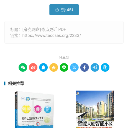
赞(
45
)

标题：[夸克网盘]奇点更近 PDF
链接：
https://www.teccses.org/2233/
分享到









相关推荐