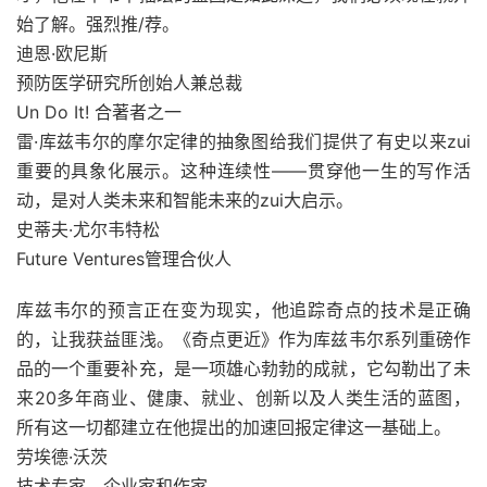
始了解。强烈推/荐。
迪恩·欧尼斯
预防医学研究所创始人兼总裁
Un Do It! 合著者之一
雷·库兹韦尔的摩尔定律的抽象图给我们提供了有史以来zui
重要的具象化展示。这种连续性――贯穿他一生的写作活
动，是对人类未来和智能未来的zui大启示。
史蒂夫·尤尔韦特松
Future Ventures管理合伙人
库兹韦尔的预言正在变为现实，他追踪奇点的技术是正确
的，让我获益匪浅。《奇点更近》作为库兹韦尔系列重磅作
品的一个重要补充，是一项雄心勃勃的成就，它勾勒出了未
来20多年商业、健康、就业、创新以及人类生活的蓝图，
所有这一切都建立在他提出的加速回报定律这一基础上。
劳埃德·沃茨
技术专家、企业家和作家