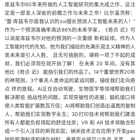
库兹韦尔60年来所做的人工智能研究的集大成之作，这注
定是一部发人深省的前瞻之作与未来之书！比尔盖茨称：
“雷·库兹韦尔是我认识的zui擅长预测人工智能未来的人！”
作为一个预测准确率高达86%的未来学家，《奇点 近》可
以说是库兹韦尔对他的预测的一次重磅 新和延续。作为人
工智能时代的先知，他为我们描绘的充满乐观主义精神的人
类未来是引人入胜、 且无可挑剔的，堪称一项了不起的成
就，我们必须现在就开始了解！ 在未来 20 年间，没有其
他比《奇点 近》 能指引我们的作品了。14个重塑世界20年
的神预测，3个事关人类命运的紧迫问题，描绘我们走向奇
点 终的旅程。AI正在自动驾驶、生物医学等领域帮助我们
解决那些 挑战性的问题，实现突破性的进展；脑机接口将
使人类智能扩展数百万倍；AI将帮助我们创造出逼真的复制
人，帮助我们实现数字永生；3D打印技术将帮助我们建造
所有人都能负担得起的舒适住房；VR 和 AR 技术将融合形
成一个引人注目的新现实层；纳米技术正在应用于开发gao
效的能源制造和储存材料；垂直农业将可以生产 丰富、 充