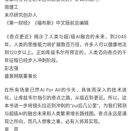
周健工
未尽研究创办人
《第一财经》《福布斯》中文版前总编辑
《奇点更近》揭示了人类与超/级AI融合的未来，到2045
年，人类的思维能力将扩展数百万倍，许多人可以健康地活
到120岁以上。正如库兹韦尔所预言的，人类迈向奇点的千
年征程已经步入冲刺阶段。
彭志强
盛景网联董事长
在所有场景已然AI For All的今天，具体而深入的技术进
化，让库兹韦尔指引的奇点之路，从临近到更近。所以，这
本书进一步将镜头拉近到冲刺的“zui后几公里”，为我们预测
与超级AI的融合未来和人类繁荣增长路线图。奇点永远是涌
现之所向，而凡人想象之事，必有人将其实现。
吴 声