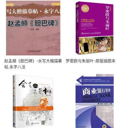
赵孟頫《胆巴碑》-水写大楷描摹
罗密欧与朱丽叶-原版插图本
帖.永字八法