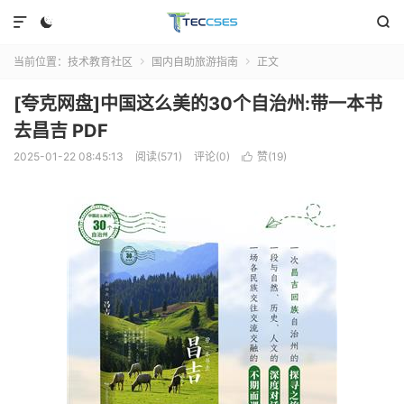



当前位置：
技术教育社区
国内自助旅游指南
正文


[夸克网盘]中国这么美的30个自治州:带一本书
去昌吉 PDF
2025-01-22 08:45:13
阅读(571)
评论(0)
赞(
19
)
