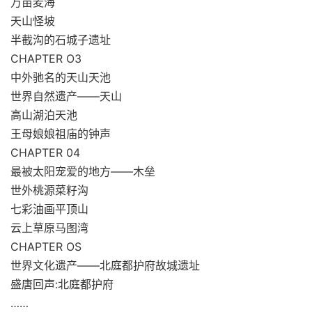
万亩麦海
天山怪坡
半截沟的石城子遗址
CHAPTER O3
中外驰名的天山天池
世界自然遗产——天山
高山湖泊天池
王母娘娘祖庙的钟声
CHAPTER 04
最被太阳宠爱的地方——木垒
世外桃源菜籽沟
七彩油画平顶山
云上草原马图湾
CHAPTER OS
世界文化遗产——北庭都护府故城遗址
盛唐回声:北庭都护府
……