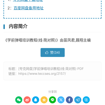
2：
百度网盘备用地址
内容简介
《学前弹唱培训教程(线·简对照)》由苗凤君,聂翔主编
赞(
34
)

标题：[夸克网盘]学前弹唱培训教程(线·简对照) PDF
链接：
https://www.teccses.org/2157/
分享到








