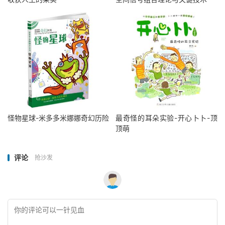
怪物星球-米多多米娜娜奇幻历险
最奇怪的耳朵实验-开心卜卜-顶
顶萌
评论
抢沙发