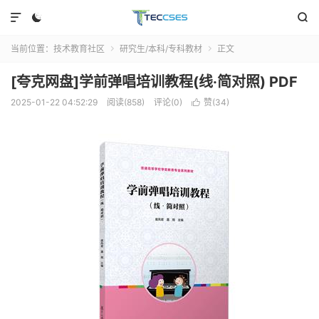



当前位置：
技术教育社区
研究生/本科/专科教材
正文


[夸克网盘]学前弹唱培训教程(线·简对照) PDF
2025-01-22 04:52:29
阅读(858)
评论(0)
赞(
34
)
