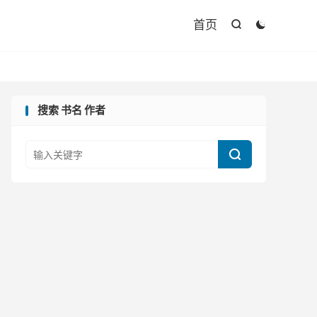

首页


搜索 书名 作者
