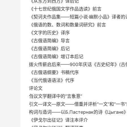
《从东方到西方》译后记
《十七世纪俄国文学作品选读》前言
《契诃夫作品集——短篇小说·幽默小品》译者的
《俄语的数、数词和数量词研究》前言
《文字的历史》译序
《古俄语简编》导言
《古俄语简编》后记
《古俄语简编》增订本后记
拨火传薪启后来——900年庆话《古史纪年》(古
《古俄语纲要》书稿代序
《当代俄语语法》代序
评论文
刍议文学翻译中的“言象意”
引文—译文—原文——借重并评析“一文”和“一书
构词与造词——以Б.Пастернак的诗《Цыгане
《伊戈尔出征记》译注本评介