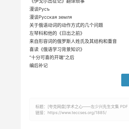
《伊戈尔出征记》翻译琐事
漫谈Русъ
漫谈Русская земля
关于俄语动词的动作方式的几个问题
左琴科和他的《日出之前》
来自形容词的俄罗斯人姓氏及其结构和重音
喜读《俄语学习背景知识》
“十分可喜的开端”之后
编后补记
标题：[夸克网盘]学术之心——左少兴先生文集 PDF
链接：
https://www.teccses.org/1885/