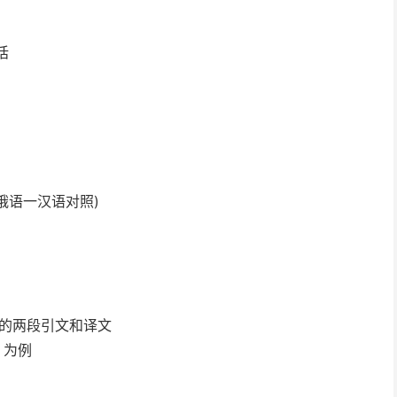
话
俄语一汉语对照)
”的两段引文和译文
》为例