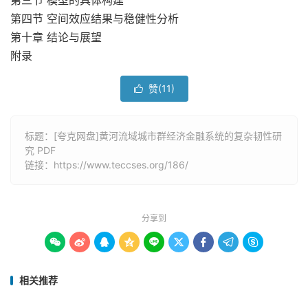
第三节 模型的具体构建
第四节 空间效应结果与稳健性分析
第十章 结论与展望
附录
赞(
11
)

标题：[夸克网盘]黄河流域城市群经济金融系统的复杂韧性研
究 PDF
链接：
https://www.teccses.org/186/
分享到









相关推荐