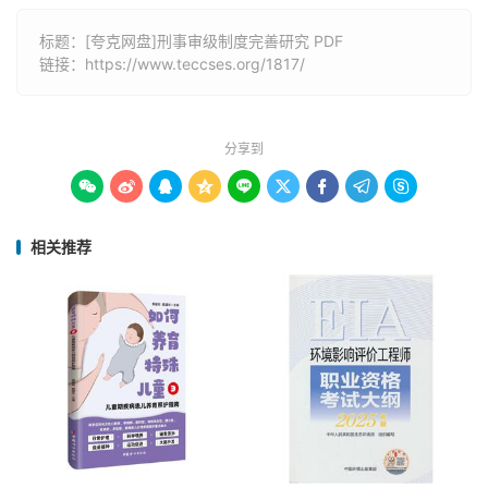
标题：[夸克网盘]刑事审级制度完善研究 PDF
链接：
https://www.teccses.org/1817/
分享到









相关推荐