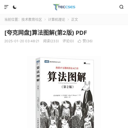



当前位置：
技术教育社区
计算机理论
正文


[夸克网盘]算法图解(第2版) PDF
2025-01-20 03:48:21
阅读(233)
评论(0)
赞(
36
)
