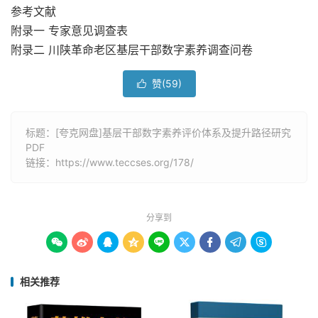
参考文献
附录一 专家意见调查表
附录二 川陕革命老区基层干部数字素养调查问卷
赞(
59
)

标题：[夸克网盘]基层干部数字素养评价体系及提升路径研究
PDF
链接：
https://www.teccses.org/178/
分享到









相关推荐