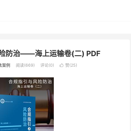
险防治——海上运输卷(二) PDF
法案例
阅读(669)
评论(0)
赞(
25
)
