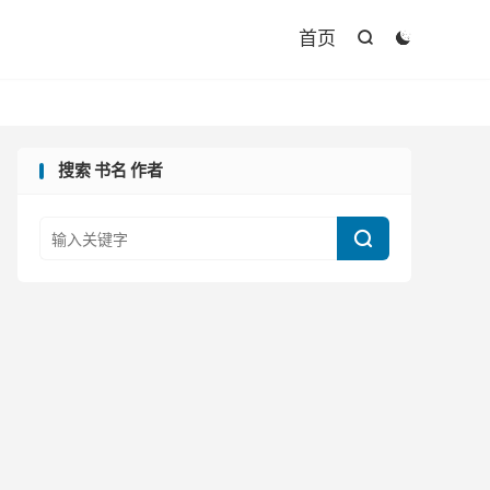

首页


搜索 书名 作者
