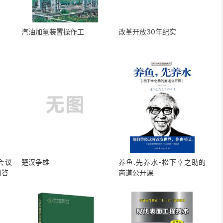
汽油加氢装置操作工
改革开放30年纪实
会议
楚汉争雄
养鱼.先养水-松下幸之助的
问答
商道公开课