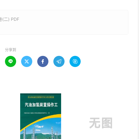
二) PDF
分享到




