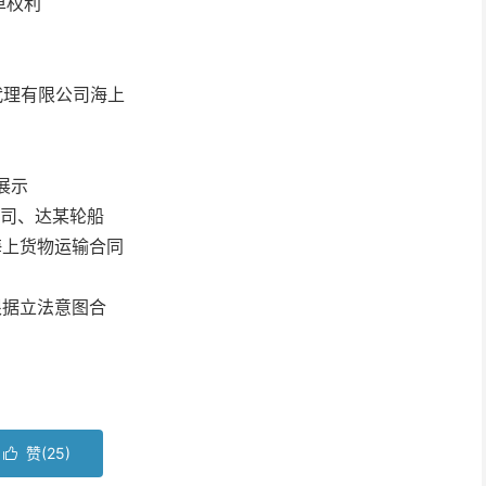
单权利
代理有限公司海上
展示
公司、达某轮船
海上货物运输合同
根据立法意图合
赞(
25
)
