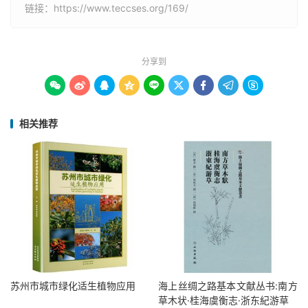
链接：
https://www.teccses.org/169/
分享到









相关推荐
苏州市城市绿化适生植物应用
海上丝绸之路基本文献丛书:南方
草木状·桂海虞衡志·浙东紀游草