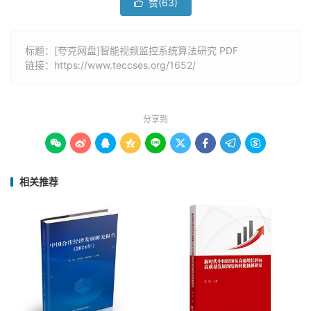
赞(
63
)

标题：[夸克网盘]智能视频监控系统算法研究 PDF
链接：
https://www.teccses.org/1652/
分享到









相关推荐