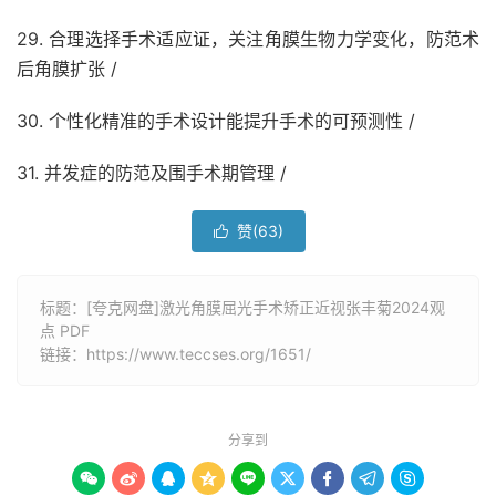
29. 合理选择手术适应证，关注角膜生物力学变化，防范术
后角膜扩张 /
30. 个性化精准的手术设计能提升手术的可预测性 /
31. 并发症的防范及围手术期管理 /
赞(
63
)

标题：[夸克网盘]激光角膜屈光手术矫正近视张丰菊2024观
点 PDF
链接：
https://www.teccses.org/1651/
分享到








