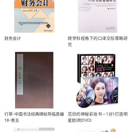
财务会计
跨学科视角下的口译交际策略研
究
行草-中国书法经典碑帖导临类编
范欣的神秘彩妆书－1对1打造明
18-卷五
星脸(附DVD)