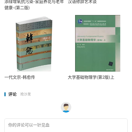
添绿增氧抗污染-家庭养花与老年
汉语修辞艺术谈
健康-(第二版)
一代文宗-韩愈传
大学基础物理学(第2版)上
评论
抢沙发