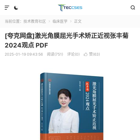



当前位置：
技术教育社区
临床医学
正文


[夸克网盘]激光角膜屈光手术矫正近视张丰菊
2024观点 PDF
2025-01-19 09:43:56
阅读(751)
评论(0)
赞(
63
)
