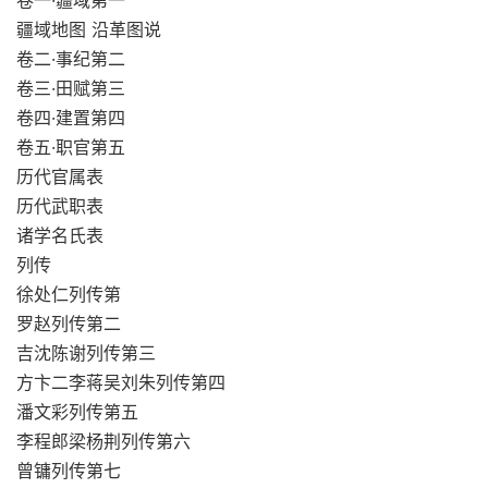
卷一·疆域第一
疆域地图 沿革图说
卷二·事纪第二
卷三·田赋第三
卷四·建置第四
卷五·职官第五
历代官属表
历代武职表
诸学名氏表
列传
徐处仁列传第
罗赵列传第二
吉沈陈谢列传第三
方卞二李蒋吴刘朱列传第四
潘文彩列传第五
李程郎梁杨荆列传第六
曾镛列传第七