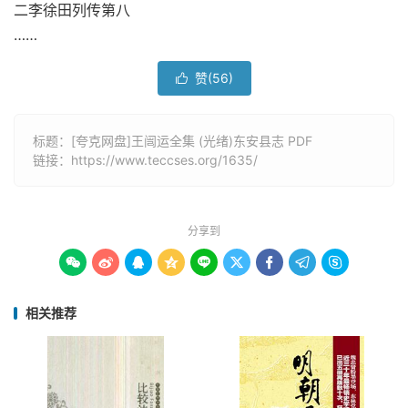
二李徐田列传第八
……
赞(
56
)

标题：[夸克网盘]王闿运全集 (光绪)东安县志 PDF
链接：
https://www.teccses.org/1635/
分享到









相关推荐