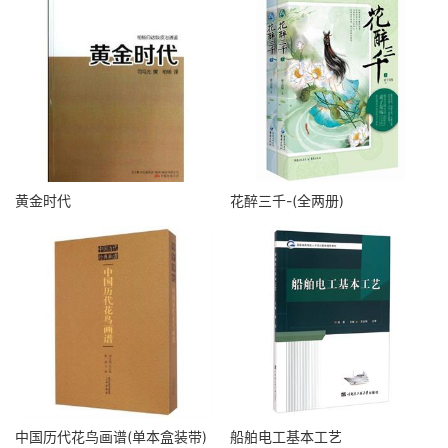
黄金时代
花醉三千-(全两册)
中国历代花鸟画谱(单本盒装带)
船舶电工基本工艺