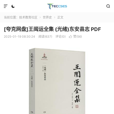



当前位置：
技术教育社区
世界史
正文


[夸克网盘]王闿运全集 (光绪)东安县志 PDF
2025-01-19 08:30:24
阅读(637)
评论(0)
赞(
56
)
