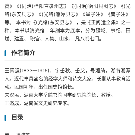
赞》《(同治)桂阳直隶州志》《(同治)衡阳县图志》《(光
绪)东安县志》《(光绪)湘潭县志》《墨子注》《管子注》
等。 本书为《(光绪)东安县志》 ，是《王闿运全集》之一
种。本书以清光绪二年刻本为底本，分为疆域、事纪、田
赋、建置、 职官、人物、山水， 凡八卷七门。
作者简介
王闿运(1833—1916)，字壬秋、壬父，号湘绮，湖南湘潭
人。近代卓具盛名的经学大师和诗文大家，长期从事教育活
动。民国初年，出任国史馆馆长。
朱汉民，湖南大学岳麓书院国学研究院院长，教授。
王杰成，湖南省文史研究专家。
目录