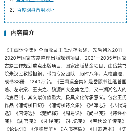
2：
百度网盘备用地址
内容简介
《王闿运全集》全面收录王氏现存著述，先后列入2011—
2020年国家古籍整理出版规划项目、2021—2035年国家
古籍工作规划重点出版项目、国家出版基金项目，由岳麓书
院朱汉民教授担纲，带领专家团队，历时八年，点校整理，
成书38册，1240万字。《王闿运全集》是岳麓书社继曾国
藩、左宗棠、王夫之、魏源四大全集之后，又一湖湘名人的
鸿篇巨制，其文献价值重大，极具文化传承意义。包含王氏
作品《湘绮楼日记》《湘绮楼诗文集》《湘军志》《八代诗
选》《唐诗选》《楚辞释》《周易说》《尚书笺》《诗经补
笺》《周官笺》《礼经笺》《礼记笺》《春秋公羊传笺》
《论语训》《尔雅集解》《六书存微》《国策选本》《史