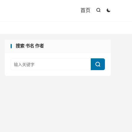

首页


搜索 书名 作者
