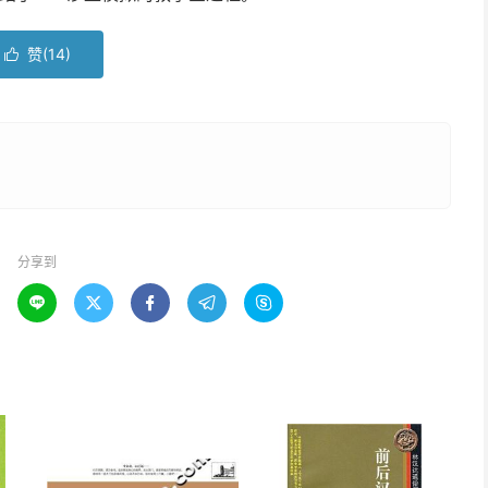
赞(
14
)

分享到




