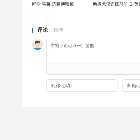
拜伦 雪莱 济慈诗精编
新概念汉语练习册-2-英
评论
抢沙发