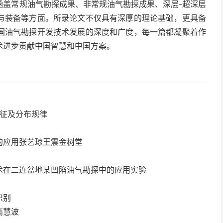
涵盖常规油气勘探成果、非常规油气勘探成果、深层-超深层
与装备等方面。所录论文不仅具有深厚的理论基础，更具备
国油气勘探开发技术发展的深度和广度，每一篇都凝聚着作
术进步贡献中国智慧和中国方案。
特征及分布规律
的应用张艺琼王震金树堂
）
术在二连盆地某凹陷油气勘探中的应用实验
识别
高慧波