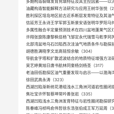
多期构造裂缝发育充填特征及其主控因素——以济
油藏构造智能解释方法研究与应用王树华张悦（2
胜利探区埕岛地区前古近系断层发育特征及其油
信延芳王永诗王学军郭玉新景安语张明华罗阳马帅
多属性融合半定量预测技术在四川盆地蓬莱气区
许翔张旋陈康黎枫佶杨飞邹定永代瑞雪马乾李珂芮
北部湾盆地乌石凹陷西次洼油气地质条件与勘探
胡德胜满晓李文龙高铭恒余敏（304）
导航金字塔和扩散滤波结合的地质特征增强方法
吴艺婷黄旭日唐书航林同奎杨剑杨圣（317）
老油田低勘探区油气重要发现与启示——以渤海
徐田武高永涛（323）
西湖凹陷渐新统花港组浅水三角洲河道岩性圈闭
焦社宝许怀智蔡坤常吟善张岩（335）
西湖凹陷浅水三角洲发育特征与岩性圈闭勘探研
陈春峰冯桢鸣俞伟哲徐东浩张伯成王军万延周（3