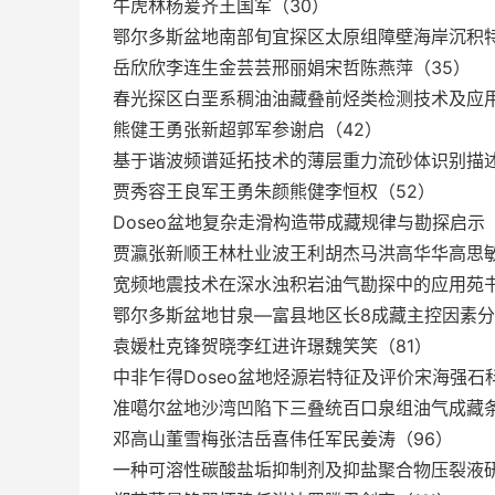
牛虎林杨爰齐王国军（30）
鄂尔多斯盆地南部旬宜探区太原组障壁海岸沉积
岳欣欣李连生金芸芸邢丽娟宋哲陈燕萍（35）
春光探区白垩系稠油油藏叠前烃类检测技术及应
熊健王勇张新超郭军参谢启（42）
基于谐波频谱延拓技术的薄层重力流砂体识别描
贾秀容王良军王勇朱颜熊健李恒权（52）
Doseo盆地复杂走滑构造带成藏规律与勘探启示
贾瀛张新顺王林杜业波王利胡杰马洪高华华高思敏
宽频地震技术在深水浊积岩油气勘探中的应用苑书
鄂尔多斯盆地甘泉—富县地区长8成藏主控因素
袁媛杜克锋贺晓李红进许璟魏笑笑（81）
中非乍得Doseo盆地烃源岩特征及评价宋海强石
准噶尔盆地沙湾凹陷下三叠统百口泉组油气成藏
邓高山董雪梅张洁岳喜伟任军民姜涛（96）
一种可溶性碳酸盐垢抑制剂及抑盐聚合物压裂液