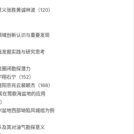
义张胜黄诚林波（120）
领域创新认识与重要发现
值发掘实践与研究思考
性圈闭勘探潜力
翔石宁（152）
阳宗兆云裴颖杰（168）
其在莺歌海盆地的应用
8）
尔盆地西部坳陷风城组为例
系及其对油气勘探意义