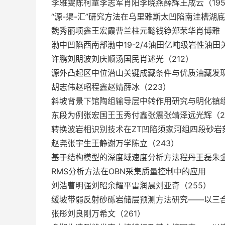
李雅雯陈柯童李志军肖阳李晓燕薛辉王成云（19
“源-渠-汇”研究方法在乌里雅斯太凹陷南洼槽湖
魏秀丽项鑫王宏霞曹兰柱元懿钱铮郑荣华肖博雅（
渤中凹陷西南部渤中19-2/4油田亿吨级岩性油
许鹏刘朋波刘庆顺汤国民肖述光（212）
源外凸起区中位潜山关键成藏条件与优质油藏发
胡志伟赵昭程鑫赵婧薛冰（223）
斜坡背景下馆陶组输导层中转作用研究与明化镇
东段为例张宏国王玉秀付鑫张震张靖泽远光辉（2
转换波岩相识别技术在ZT凹陷须家河组四段砂岩
赵尧张宇生王静谢万学陈立（243）
基于结构模型的深度域速度分析方法程丹王磊朱金
RMS分析方法在OBN采集质量控制中的应用
刘浩曹明强刘昭余耀平雷润晨刘亚奇（255）
缓坡带弱反射砂砾岩储层预测方法研究——以三
张彤刘良刚万希文（261）