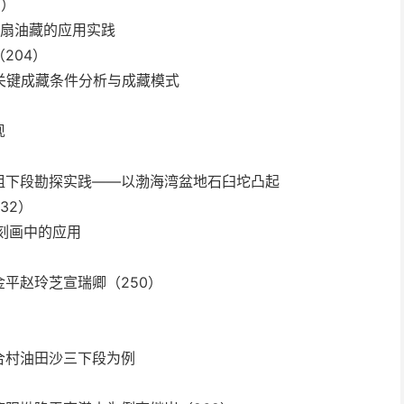
5）
底扇油藏的应用实践
204）
田关键成藏条件分析与成藏模式
现
组下段勘探实践——以渤海湾盆地石臼坨凸起
32）
刻画中的应用
平赵玲芝宣瑞卿（250）
合村油田沙三下段为例