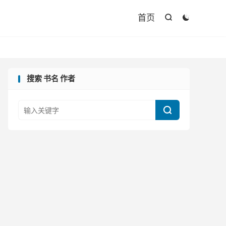

首页


搜索 书名 作者
