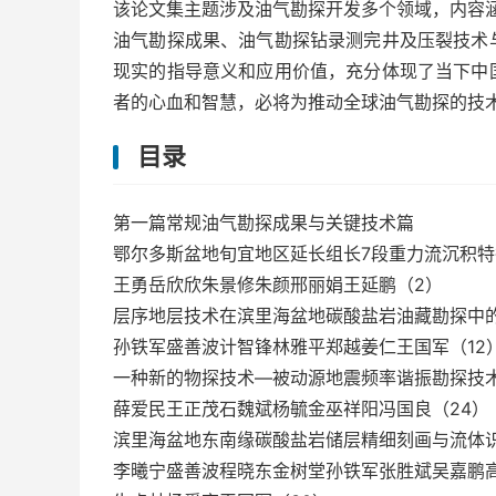
该论文集主题涉及油气勘探开发多个领域，内容
油气勘探成果、油气勘探钻录测完井及压裂技术
现实的指导意义和应用价值，充分体现了当下中
者的心血和智慧，必将为推动全球油气勘探的技
目录
第一篇常规油气勘探成果与关键技术篇
鄂尔多斯盆地旬宜地区延长组长7段重力流沉积
王勇岳欣欣朱景修朱颜邢丽娟王延鹏（2）
层序地层技术在滨里海盆地碳酸盐岩油藏勘探中
孙铁军盛善波计智锋林雅平郑越姜仁王国军（12
一种新的物探技术—被动源地震频率谐振勘探技
薛爱民王正茂石魏斌杨毓金巫祥阳冯国良（24）
滨里海盆地东南缘碳酸盐岩储层精细刻画与流体
李曦宁盛善波程晓东金树堂孙铁军张胜斌吴嘉鹏