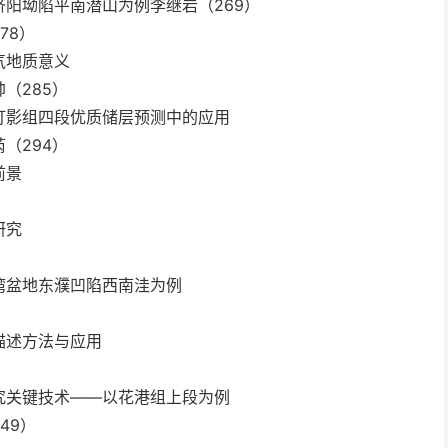
阳坳陷平南潜山为例李继岩（269）
78）
气地质意义
（285）
灯影组四段优质储层预测中的应用
（294）
前景
研究
湾盆地东濮凹陷西南洼为例
描述方法与应用
究关键技术——以花港组上段为例
49）