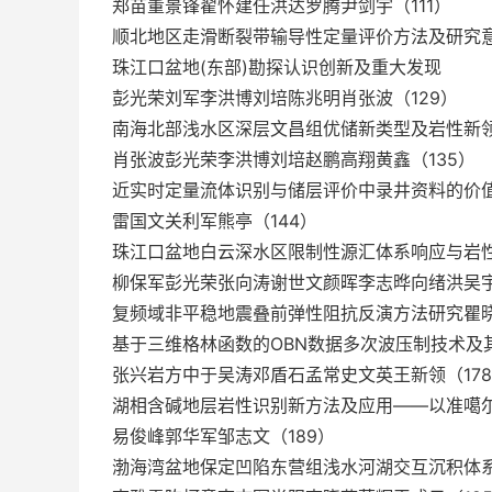
郑苗董景锋翟怀建任洪达罗腾尹剑宇（111）
顺北地区走滑断裂带输导性定量评价方法及研究意
珠江口盆地(东部)勘探认识创新及重大发现
彭光荣刘军李洪博刘培陈兆明肖张波（129）
南海北部浅水区深层文昌组优储新类型及岩性新
肖张波彭光荣李洪博刘培赵鹏高翔黄鑫（135）
近实时定量流体识别与储层评价中录井资料的价
雷国文关利军熊亭（144）
珠江口盆地白云深水区限制性源汇体系响应与岩
柳保军彭光荣张向涛谢世文颜晖李志晔向绪洪吴宇
复频域非平稳地震叠前弹性阻抗反演方法研究瞿晓
基于三维格林函数的OBN数据多次波压制技术及
张兴岩方中于吴涛邓盾石孟常史文英王新领（17
湖相含碱地层岩性识别新方法及应用——以准噶
易俊峰郭华军邹志文（189）
渤海湾盆地保定凹陷东营组浅水河湖交互沉积体