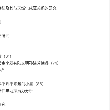
特征及其与天然气成藏关系的研究
用
述研究
（61）
金李发有陆文明孙建芳徐睿（74）
分析
科平郝平陈越闫小星（86）
条件与勘探潜力分析
研究