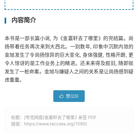
内容简介
本书是一部长篇小说, 为《金嘉轩去了哪里》的完结篇。尚
扬带着任务再次来到大西北。一别数年, 印象中沉默内敛的
金旭发生了令尚扬惊异的巨大变化, 身体强健, 性格开朗, 更
令人惊讶的是工作业务上的精进。还未来得及叙旧, 随即就
发生了一桩命案。金旭与嫌疑人之间的关系是让尚扬感到疑
虑重重。
赞(
23
)

标题：[夸克网盘]金嘉轩去了哪里2 亲签 PDF
链接：
https://www.teccses.org/1590/