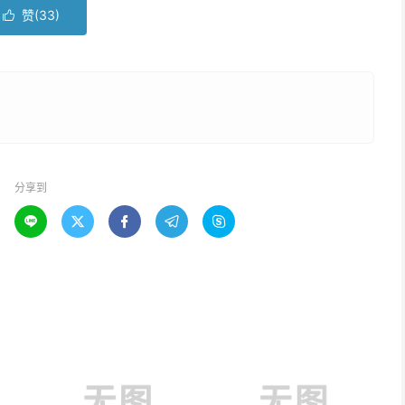
赞(
33
)

分享到




