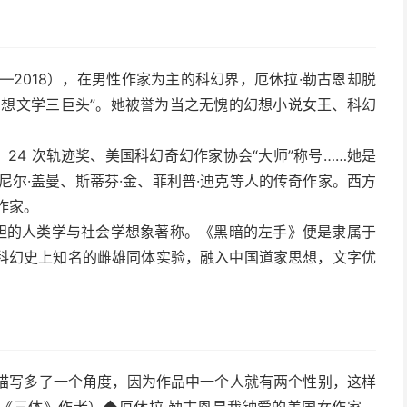
，1929—2018），在男性作家为主的科幻界，厄休拉·勒古恩却脱
称为“幻想文学三巨头”。她被誉为当之无愧的幻想小说女王、科幻
、24 次轨迹奖、美国科幻奇幻作家协会“大师”称号……她是
尼尔·盖曼、斯蒂芬·金、菲利普·迪克等人的传奇作家。西方
作家。
大胆的人类学与社会学想象著称。《黑暗的左手》便是隶属于
科幻史上知名的雌雄同体实验，融入中国道家思想，文字优
描写多了一个角度，因为作品中一个人就有两个性别，这样