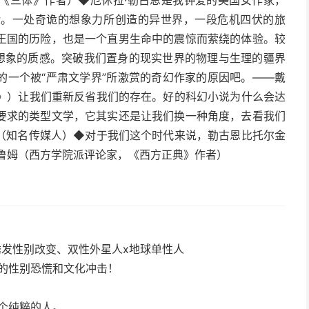
《三体》作者）◆厄休拉·勒古恩是我钟爱的美国女作家，
验。一处奇诡的想象力所创造的异世界，一段危机四伏的旅
王国的历险，也是一个直男生命中的震惊而萦绕的体验。较
与想象的质感。突破我们置身的现实世界的物理与生理的疆界
的一个被“严肃文学界”所激赏的奇幻作家的原因吧。——戴
》）让我们重新反省我们的存在。好的科幻小说为什么会达
要求的类型文学，它其实还是让我们换一种角度，去看我们
（知名传媒人）◆对于我们这个时代来说，勒古恩比托尔金
鲁姆（西方学院派评论家，《西方正典》作者）
诱发性别改变、双性外星人x地球单性人
的性别恐慌和文化冲击！
个纯粹的人。