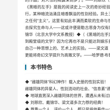
的作品，对人性的揭露深刻多了。——刘慈欣（
《黑暗的左手》是我的阅读史上一次的奇妙经
行，某种暗流汹涌且暗香飘溢的性别经验。异土
之任何“主义”，这里有如此丰满而柔软的生命
去探究生命与人——这或许便是勒古恩身为仅有
锦华（北京大学中文系教授）◆（《黑暗的左手
到殿堂级的文学？因为它再也不是只能达到娱乐
自己一种思想上的、艺术上的实验。——梁文道
更能将奇幻文学提升为高雅文学。——哈罗德·布
本书特色
◆ “雌雄同体”科幻神作！载入史册的性别实验！
雌雄同体的异星人、性别流动的社会、“信息素”
◆ 地球直男深入雌雄同体的世界，遭遇从未有过
◆ 刘慈欣、戴锦华、梁文道多次力荐的经典！
◆ 尊重一个人，评价一个人，都只是将他看作一