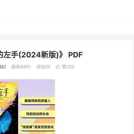
左手(2024新版)》 PDF
科幻
阅读(665)
评论(0)
赞(
33
)
