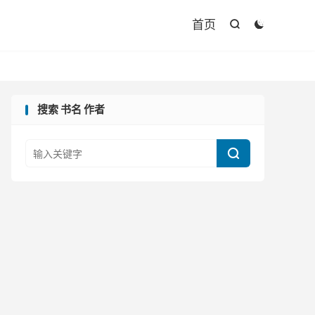

首页


搜索 书名 作者
