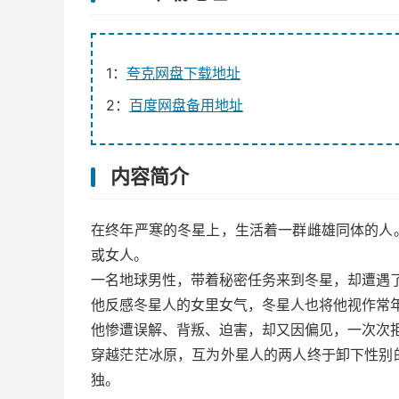
1：
夸克网盘下载地址
2：
百度网盘备用地址
内容简介
在终年严寒的冬星上，生活着一群雌雄同体的人
或女人。
一名地球男性，带着秘密任务来到冬星，却遭遇
他反感冬星人的女里女气，冬星人也将他视作常
他惨遭误解、背叛、迫害，却又因偏见，一次次
穿越茫茫冰原，互为外星人的两人终于卸下性别
独。