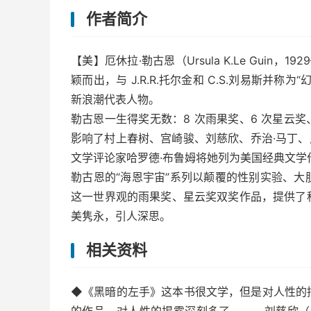
作者简介
【美】厄休拉·勒古恩（Ursula K.Le Guin
颖而出，与 J.R.R.托尔金和 C.S.刘易斯并
新浪潮代表人物。
勒古恩一生得奖无数：8 次雨果奖、6 次星云奖
影响了村上春树、宫崎骏、刘慈欣、乔治·马丁、
文学评论家哈罗德·布鲁姆将她列为美国经典文学
勒古恩的“海恩宇宙”系列以颠覆的性别实验、
这一世界观的雨果奖、星云奖双奖作品，提供了
美隽永，引人深思。
相关资料
◆《黑暗的左手》这本书很文学，但是对人性的