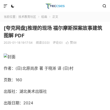



当前位置：
技术教育社区
绘画
正文


[夸克网盘]推理的现场 福尔摩斯探案故事建筑
图解 PDF
2025-01-18 19:17:54
阅读(333)
评论(0)
赞(
9
)

作者：(日)北原尚彦 著 于晓淅 译 (日)村
页数：160
出版社：湖北美术出版社
出版日期：2024