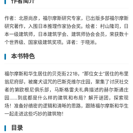
作者简介
作者：北原尚彦，福尔摩斯研究专家，已出版多部福尔摩斯
研究著作，入围日本推理作家协会奖。绘者：村山隆司，日
本一级建筑师，日本建筑学会、建筑师协会会员，荣获数十
个世界级、国家级建筑奖项。译者：于晓淅。
本书特色
福尔摩斯和华生居住的贝克街221B，“那位女士”居住的布里
翁尼府邸，被魔犬诅咒的巴斯克维尔庄园，聚集了讨厌社交
者的第欧根尼俱乐部，马斯格雷夫礼典描述的赫尔斯通庄
园……到底都是什么样的建筑和布局？解开谜团，探索现
场！准备好缜密的逻辑和清晰的思路，跟随福尔摩斯和华生
一起走进这些巧妙的建筑物！
目录