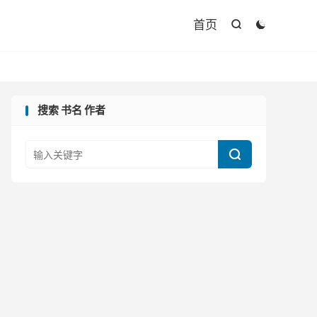

首页


搜索 书名 作者
