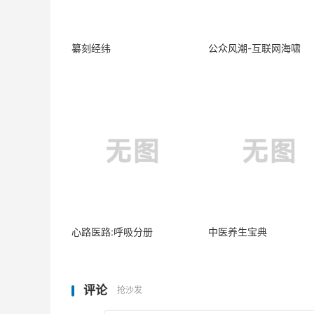
纂刻经纬
公众风潮-互联网海啸
心路医路:呼吸分册
中医养生宝典
评论
抢沙发