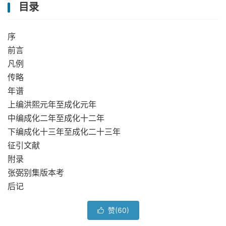
目录
序
前言
凡例
传略
年谱
上编洪熙元年至成化元年
中编成化二年至成化十二年
下编成化十三年至成化二十三年
征引文献
附录
张弼别集版本考
后记
赞(
60
)
