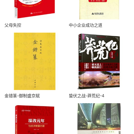
父母失控
中小企业成功之道
金错篆-御制盛京赋
蛰伏之战-莽荒纪-4