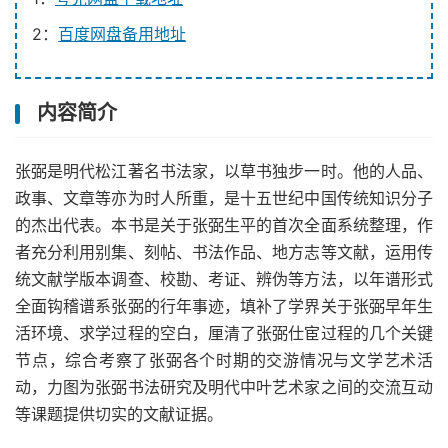
2：
百度网盘备用地址
内容简介
张弼是明代松江著名书法家，以草书独步一时。他的人品、
政事、文章等亦为时人所重，是十五世纪中国传统知识分子
的杰出代表。本书是关于张弼生平的首次全面系统整理，作
者充分利用别集、刻帖、书法作品、地方志等文献，运用传
统文献学版本调查、校勘、考证、辨伪等方法，以年谱形式
全面钩稽谱系张弼的行年事迹，填补了学界关于张弼早年生
活环境、求学过程的空白，厘清了张弼仕宦过程的几个关键
节点，综合考察了张弼各个时期的交游情况与文学艺术活
动，力图为张弼书法研究及明代中叶艺术家之间的交流互动
等课题提供切实的文献证据。