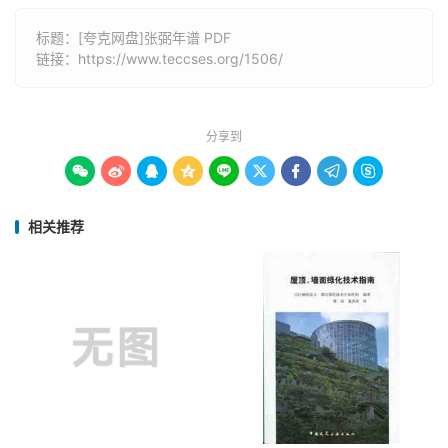
标题：[夸克网盘]张弼年谱 PDF
链接：
https://www.teccses.org/1506/
分享到









相关推荐