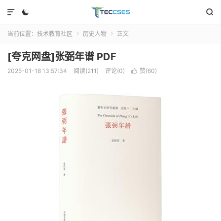



当前位置：
技术教育社区
历史人物
正文


[夸克网盘]张弼年谱 PDF
2025-01-18 13:57:34
阅读(211)
评论(0)
赞(
60
)
