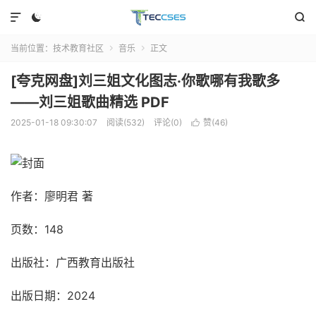



当前位置：
技术教育社区
音乐
正文


[夸克网盘]刘三姐文化图志·你歌哪有我歌多
——刘三姐歌曲精选 PDF
2025-01-18 09:30:07
阅读(532)
评论(0)
赞(
46
)

作者：廖明君 著
页数：148
出版社：广西教育出版社
出版日期：2024