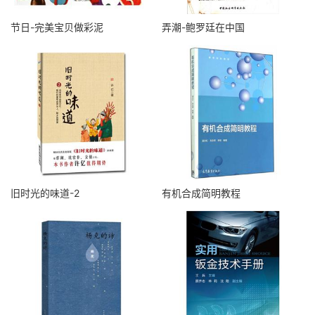
节日-完美宝贝做彩泥
弄潮-鲍罗廷在中国
旧时光的味道-2
有机合成简明教程