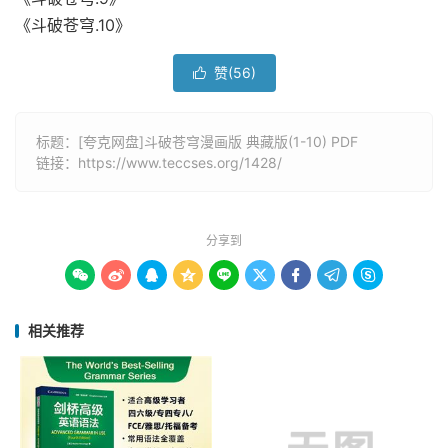
《斗破苍穹.10》
赞(
56
)

标题：[夸克网盘]斗破苍穹漫画版 典藏版(1-10) PDF
链接：
https://www.teccses.org/1428/
分享到









相关推荐