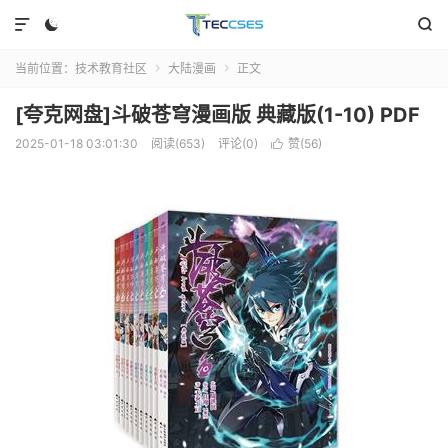



当前位置：
技术教育社区
大陆漫画
正文


[夸克网盘]斗破苍穹漫画版 典藏版(1-10) PDF
2025-01-18 03:01:30
阅读(653)
评论(0)
赞(
56
)
