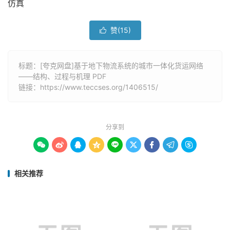
仿真
赞(
15
)

标题：[夸克网盘]基于地下物流系统的城市一体化货运网络
——结构、过程与机理 PDF
链接：
https://www.teccses.org/1406515/
分享到









相关推荐