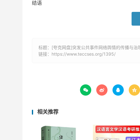
结语
标题：[夸克网盘]突发公共事件网络舆情的传播与治理/
链接：
https://www.teccses.org/1395/




相关推荐