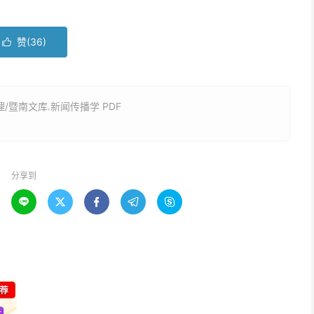
赞(
36
)

暨南文库.新闻传播学 PDF
分享到




