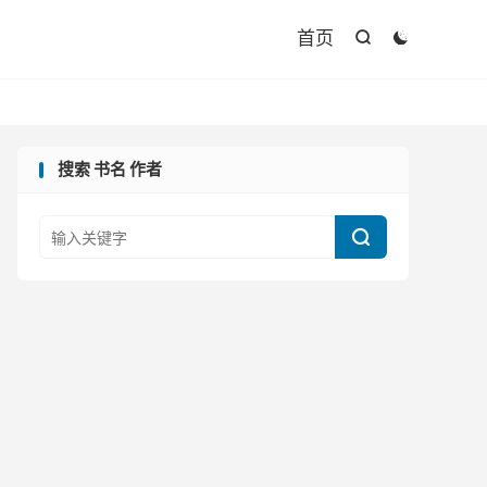

首页


搜索 书名 作者
