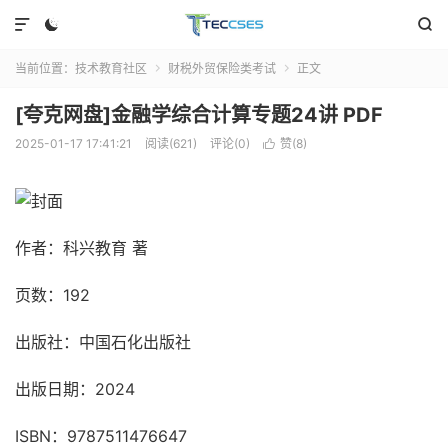



当前位置：
技术教育社区
财税外贸保险类考试
正文


[夸克网盘]金融学综合计算专题24讲 PDF
2025-01-17 17:41:21
阅读(621)
评论(0)
赞(
8
)

作者：科兴教育 著
页数：192
出版社：中国石化出版社
出版日期：2024
ISBN：9787511476647