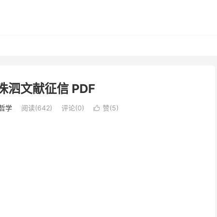
洙泗文献征信 PDF
哲学
阅读(642)
评论(0)
赞(
5
)
