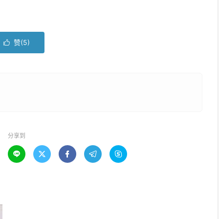
赞(
5
)

分享到




