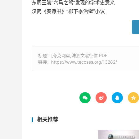
东周王陵“六马之驾”发现的学术史意义
汉简《奏谳书》“柳下季治狱”小议
标题：[夸克网盘]洙泗文献征信 PDF
链接：
https://www.teccses.org/13282/




相关推荐