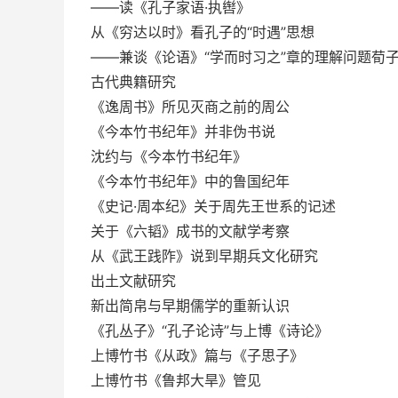
——读《孔子家语·执辔》
从《穷达以时》看孔子的“时遇”思想
——兼谈《论语》“学而时习之”章的理解问题荀
古代典籍研究
《逸周书》所见灭商之前的周公
《今本竹书纪年》并非伪书说
沈约与《今本竹书纪年》
《今本竹书纪年》中的鲁国纪年
《史记·周本纪》关于周先王世系的记述
关于《六韬》成书的文献学考察
从《武王践阼》说到早期兵文化研究
出土文献研究
新出简帛与早期儒学的重新认识
《孔丛子》“孔子论诗”与上博《诗论》
上博竹书《从政》篇与《子思子》
上博竹书《鲁邦大旱》管见