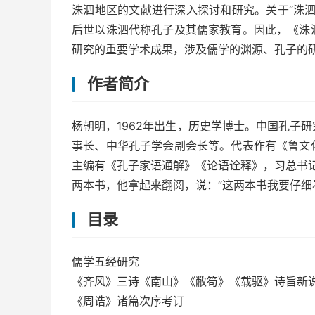
洙泗地区的文献进行深入探讨和研究。关于“洙
后世以洙泗代称孔子及其儒家教育。因此，《洙
研究的重要学术成果，涉及儒学的渊源、孔子的
作者简介
杨朝明，1962年出生，历史学博士。中国孔子
事长、中华孔子学会副会长等。代表作有《鲁文
主编有《孔子家语通解》《论语诠释》，习总书记于
两本书，他拿起来翻阅，说：“这两本书我要仔细
目录
儒学五经研究
《齐风》三诗《南山》《敝笱》《载驱》诗旨新
《周诰》诸篇次序考订