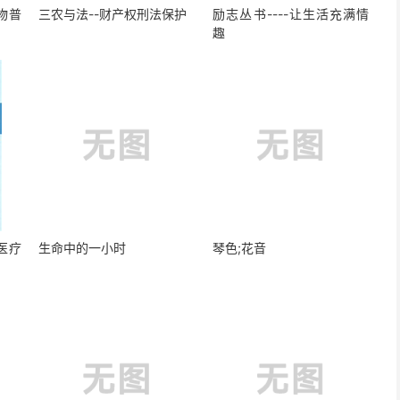
物普
三农与法--财产权刑法保护
励志丛书----让生活充满情
趣
医疗
生命中的一小时
琴色;花音