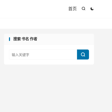

首页


搜索 书名 作者
