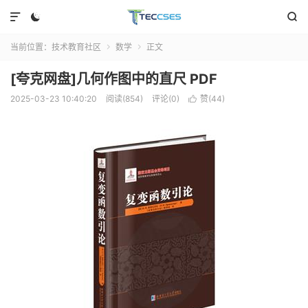



当前位置：
技术教育社区
数学
正文


[夸克网盘]几何作图中的直尺 PDF
2025-03-23 10:40:20
阅读(854)
评论(0)
赞(
44
)
