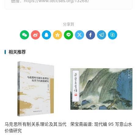
链接：
https://www.teccses.org/13268/
分享到









相关推荐
马克思所有制关系理论及其当代
荣宝斋画谱: 现代编 95 写意山水
价值研究