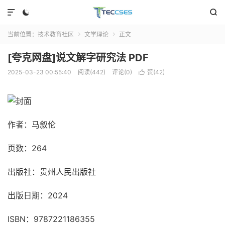



当前位置：
技术教育社区
文学理论
正文


[夸克网盘]说文解字研究法 PDF
2025-03-23 00:55:40
阅读(442)
评论(0)
赞(
42
)

作者：马叙伦
页数：264
出版社：贵州人民出版社
出版日期：2024
ISBN：9787221186355