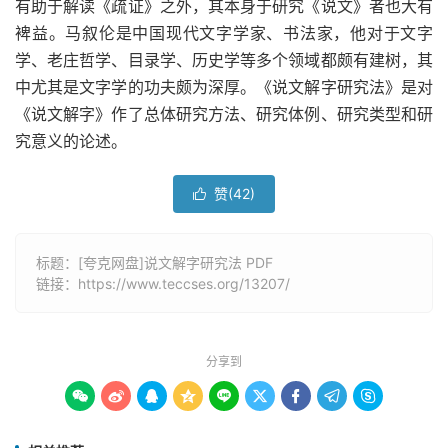
有助于解读《疏证》之外，其本身于研究《说文》者也大有
裨益。马叙伦是中国现代文字学家、书法家，他对于文字
学、老庄哲学、目录学、历史学等多个领域都颇有建树，其
中尤其是文字学的功夫颇为深厚。《说文解字研究法》是对
《说文解字》作了总体研究方法、研究体例、研究类型和研
究意义的论述。
赞(
42
)

标题：[夸克网盘]说文解字研究法 PDF
链接：
https://www.teccses.org/13207/
分享到








