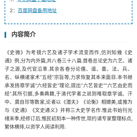
2：
百度网盘备用地址
内容简介
《史微》为考镜六艺及诸子学术流变而作,仿刘知幾《史
通》例,分为内外篇,共八卷三十八篇.首卷总论史为六艺、诸
子之源,及代官沿革.其余各卷分论儒、道、墨、法、兵、
名、纵横诸家术”五经”宗旨等,力求恢复其本来面目.本书继
承发扬章学诚”六经皆史”理论,提出”六艺皆史””六艺由史而
经”.其所引据,多奏典籍,于清代学者之说则唯取章学诚、汗
中、龚自珍等数家,论者以《潜夫》《论衡》相媲美,或推为
与《史通》《文史通义》并称三大史学名作.惟此书始刊光
绪末季,经修订后,惟民初刻本一种传世,现约请专家整理标点,
繁体横排,以资学人阅读利用.