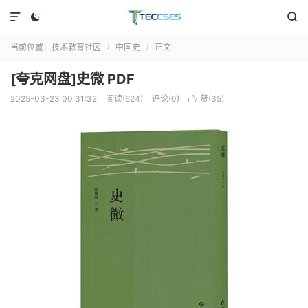



当前位置：
技术教育社区
中国史
正文


[夸克网盘]史微 PDF
2025-03-23 00:31:32
阅读(624)
评论(0)
赞(
35
)
