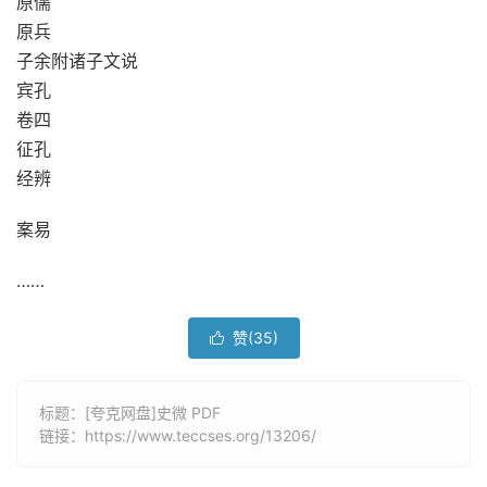
原儒
原兵
子余附诸子文说
宾孔
卷四
征孔
经辨
案易
……
赞(
35
)

标题：[夸克网盘]史微 PDF
链接：
https://www.teccses.org/13206/