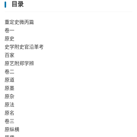
目录
重定史微丙篇
卷一
原史
史学附史官沿革考
百家
原艺附郑学辨
卷二
原道
原墨
原杂
原法
原名
卷三
原纵横