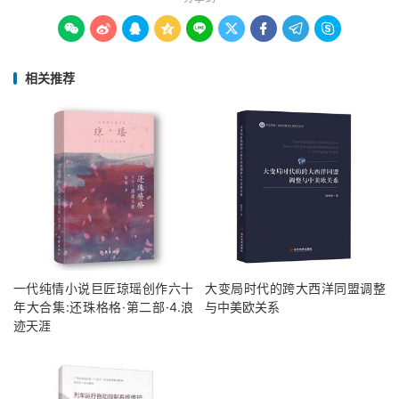









相关推荐
一代纯情小说巨匠琼瑶创作六十
大变局时代的跨大西洋同盟调整
年大合集:还珠格格·第二部·4.浪
与中美欧关系
迹天涯