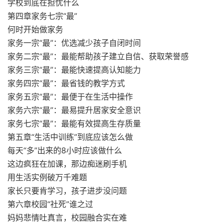
学校到底在担忧什么
第四章家务七宗“最”
何时开始做家务
家务一宗“最”：优选减少孩子自闭时间
家务二宗“最”：最能帮助孩子建立自信、获取荣誉感
家务三宗“最”：最能快速提高认知能力
家务四宗“最”：最省钱的教学方式
家务五宗“最”：最便于在生活中操作
家务六宗“最”：最易提升居家安全意识
家务七宗“最”：最能有效提高生存质量
第五章“生活中训练”到底应该怎么做
每天“多”出来的8小时应该做什么
这边疯狂在加课，那边痴迷刷手机
用生活实例破万千难题
家长只要肯学习，孩子进步没问题
第六章校园“社死”谁之过
妈妈悲情吐真言，校园融合实在难