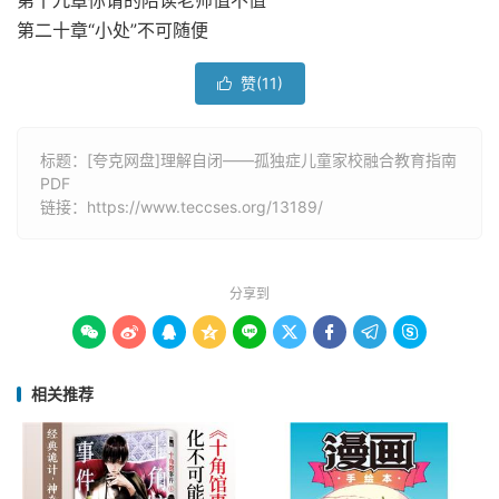
第十九章你请的陪读老师值不值
第二十章“小处”不可随便
赞(
11
)

标题：[夸克网盘]理解自闭——孤独症儿童家校融合教育指南
PDF
链接：
https://www.teccses.org/13189/
分享到









相关推荐