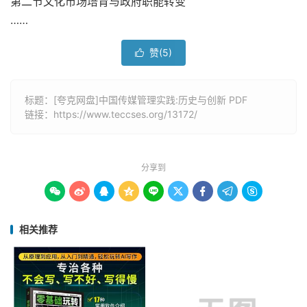
第二节文化市场培育与政府职能转变
……
赞(
5
)

标题：[夸克网盘]中国传媒管理实践:历史与创新 PDF
链接：
https://www.teccses.org/13172/
分享到









相关推荐