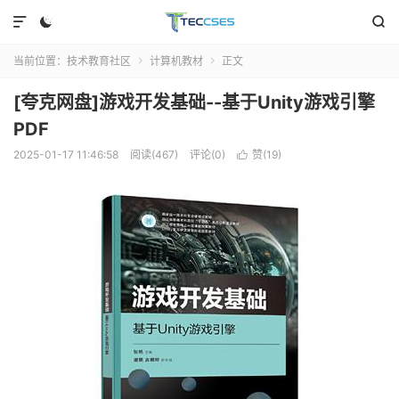



当前位置：
技术教育社区
计算机教材
正文


[夸克网盘]游戏开发基础--基于Unity游戏引擎
PDF
2025-01-17 11:46:58
阅读(467)
评论(0)
赞(
19
)
