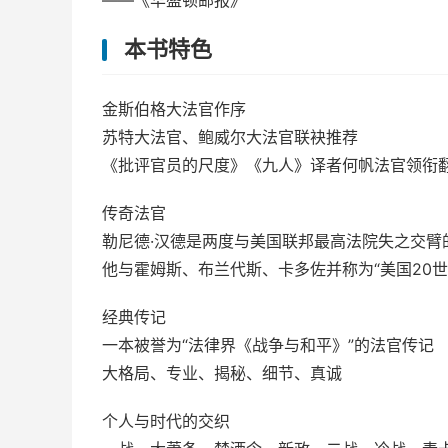
——《华盛顿邮报》
本书特色
金斯伯格大法官作序
苏特大法官、鲍威尔大法官联袂推荐
《批评官员的尺度》《九人》译者何帆法官领衔
传奇法官
勒尼德·汉德是两度与美国联邦最高法院失之交臂的
他与霍姆斯、布兰代斯、卡多佐并称为“美国20
经典传记
一本被誉为“法律界《战争与和平》”的法官传记
大格局、专业、揭秘、细节、真诚
个人与时代的交织