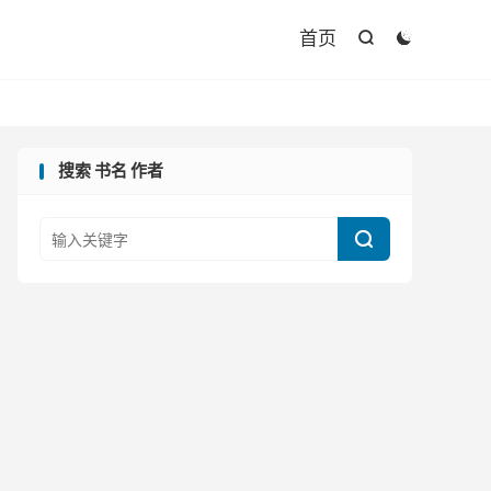

首页


搜索 书名 作者
