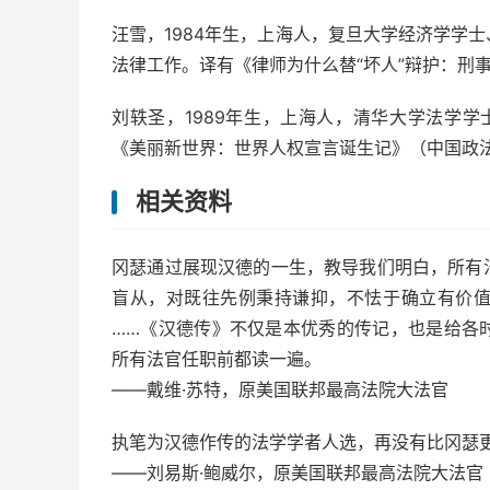
汪雪，1984年生，上海人，复旦大学经济学学
法律工作。译有《律师为什么替“坏人”辩护：刑事
刘轶圣，1989年生，上海人，清华大学法学学
《美丽新世界：世界人权宣言诞生记》（中国政法
相关资料
冈瑟通过展现汉德的一生，教导我们明白，所有
盲从，对既往先例秉持谦抑，不怯于确立有价
……《汉德传》不仅是本优秀的传记，也是给各
所有法官任职前都读一遍。
——戴维·苏特，原美国联邦最高法院大法官
执笔为汉德作传的法学学者人选，再没有比冈瑟
——刘易斯·鲍威尔，原美国联邦最高法院大法官