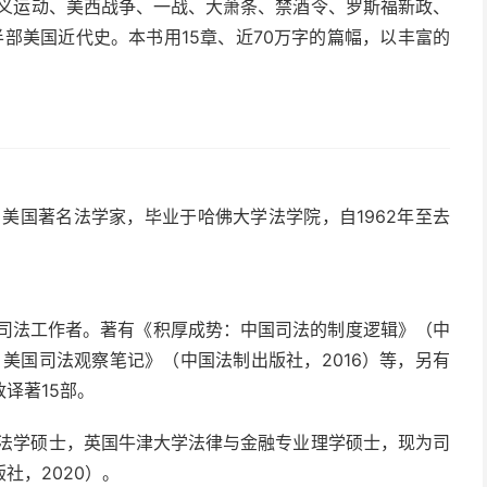
主义运动、美西战争、一战、大萧条、禁酒令、罗斯福新政、
部美国近代史。本书用15章、近70万字的篇幅，以丰富的
。
2002），美国著名法学家，毕业于哈佛大学法学院，自1962年至去
为司法工作者。著有《积厚成势：中国司法的制度逻辑》（中
：美国司法观察笔记》（中国法制出版社，2016）等，另有
译著15部。
、法学硕士，英国牛津大学法律与金融专业理学硕士，现为司
社，2020）。