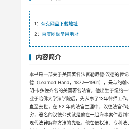
1：
夸克网盘下载地址
2：
百度网盘备用地址
内容简介
本书是一部关于美国著名法官勒尼德·汉德的传记
德（Learned Hand，1872—1961），
明·卡多佐齐名的美国著名法官。他出生于纽约
业于哈佛大学法学院后，先从事了13年律师工作
直至去世，在 52 年的法官生涯中，汉德法官作
穷，著名的汉德公式就是他在一起海事案件裁判
现代法律解释方法的先驱，他在侵权法、专利法