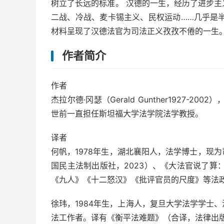
树立了长远的标准。 汉德的一生，经历了进步
二战、冷战、麦卡锡主义、民权运动……几乎是半
材料呈现了汉德法官为司法正义孜孜不倦的一生
作者简介
作者
杰拉尔德·冈瑟（Gerald Gunther1927-
世前一直担任斯坦福大学法学院法学教授。
译者
何帆，1978年生，湖北襄阳人，法学博士，现
国民主法制出版社，2023）、《大法官说了算
《九人》《十二怒汉》《批评官员的尺度》等法政
徐玮，1984年生，上海人，复旦大学法学学士
法工作者。译有《衡平法难题》（合译，法律出版