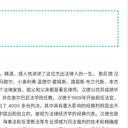
，精湛、感人地讲述了这位杰出法律人的一生。 勒尼德·汉
是与约翰·马歇尔、小奥利弗·温德尔·霍姆斯、路易斯·布兰代斯、本杰
一个法律家族，祖父和父亲都是著名律师。汉德以优异成绩毕
，并在奥尔巴尼法学院任教。汉德于1909年开始担任法官，
出了 4000 多份判决，其中具有重大影响的经典判例层出不
中提出和创立的，被视为法律经济学的经典代表。汉德也是
、海事法和反垄断法等专业领域为司法裁判的技术和精确度