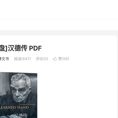
盘]汉德传 PDF
律文书
阅读(647)
评论(0)
赞(
56
)
