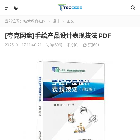



当前位置：
技术教育社区
设计
正文


[夸克网盘]手绘产品设计表现技法 PDF
2025-01-17 11:40:21
阅读(696)
评论(0)
赞(
60
)
