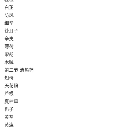
白芷
防风
细辛
苍耳子
辛夷
薄荷
柴胡
木贼
第二节 清热药
知母
天花粉
芦根
夏枯草
栀子
黄芩
黄连