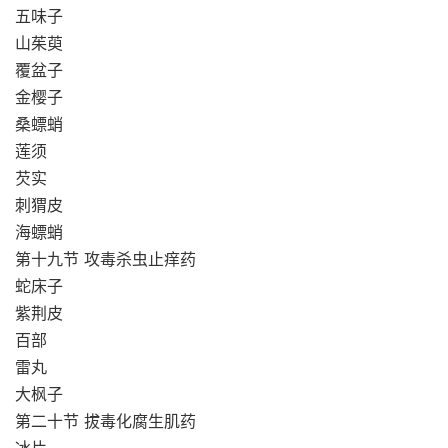
五味子
山茱萸
覆盆子
金樱子
桑螵蛸
莲须
芡实
刺猬皮
海螵蛸
第十九节 攻毒杀虫止痒药
蛇床子
紫荆皮
百部
雷丸
大枫子
第二十节 拔毒化腐生肌药