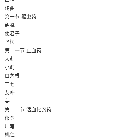
建曲
第十节 驱虫药
鹤虱
使君子
乌梅
第十一节 止血药
大蓟
小蓟
白茅根
三七
艾叶
姜
第十二节 活血化瘀药
郁金
川芎
桃仁