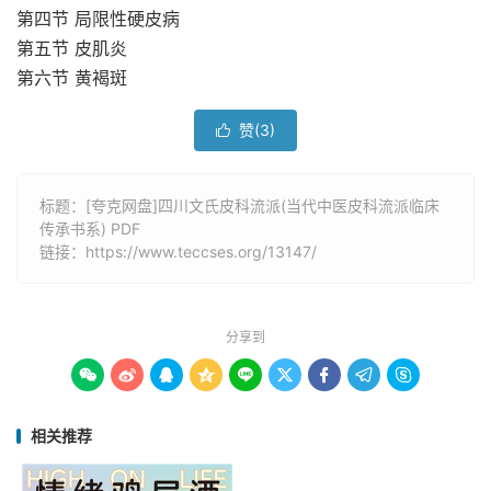
第四节 局限性硬皮病
第五节 皮肌炎
第六节 黄褐斑
赞(
3
)

标题：[夸克网盘]四川文氏皮科流派(当代中医皮科流派临床
传承书系) PDF
链接：
https://www.teccses.org/13147/
分享到









相关推荐