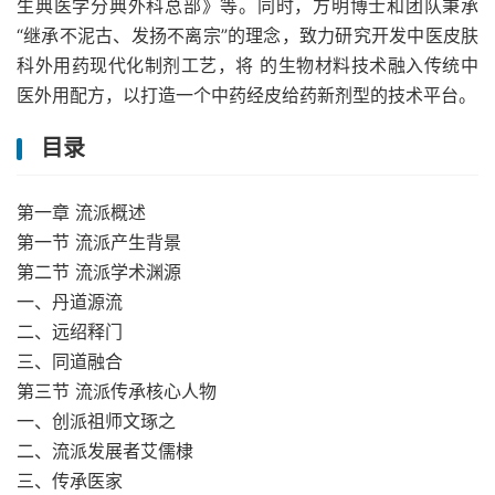
生典医学分典外科总部》等。同时，方明博士和团队秉承
“继承不泥古、发扬不离宗”的理念，致力研究开发中医皮肤
科外用药现代化制剂工艺，将 的生物材料技术融入传统中
医外用配方，以打造一个中药经皮给药新剂型的技术平台。
目录
第一章 流派概述
第一节 流派产生背景
第二节 流派学术渊源
一、丹道源流
二、远绍释门
三、同道融合
第三节 流派传承核心人物
一、创派祖师文琢之
二、流派发展者艾儒棣
三、传承医家