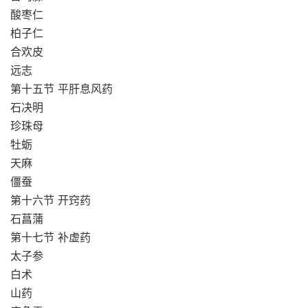
酸枣仁
柏子仁
合欢皮
远志
第十五节 平肝息风药
石决明
珍珠母
牡蛎
天麻
僵蚕
第十六节 开窍药
石菖蒲
第十七节 补虚药
太子参
白术
山药