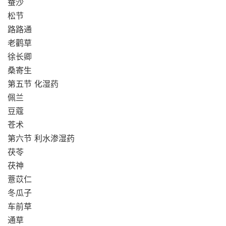
蚕沙
松节
路路通
老鹳草
徐长卿
桑寄生
第五节 化湿药
佩兰
豆蔻
苍术
第六节 利水渗湿药
茯苓
茯神
薏苡仁
冬瓜子
车前草
通草