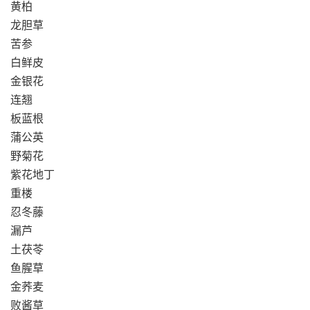
黄柏
龙胆草
苦参
白鲜皮
金银花
连翘
板蓝根
蒲公英
野菊花
紫花地丁
重楼
忍冬藤
漏芦
土茯苓
鱼腥草
金荞麦
败酱草