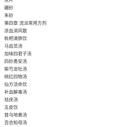
冰片
硼砂
朱砂
第四章 流派常用方剂
凉血消风散
枇杷清肺饮
马齿苋汤
加味四君子汤
四妙勇安汤
柴芍龙牡汤
桃红四物汤
仙方活命饮
补血解毒汤
祛疣汤
五皮饮
首乌地黄汤
百合知母汤