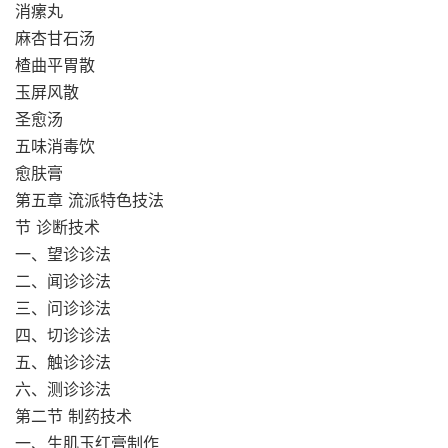
消瘰丸
麻杏甘石汤
楂曲平胃散
玉屏风散
圣愈汤
五味消毒饮
愈肤膏
第五章 流派特色技法
节 诊断技术
一、望诊诊法
二、闻诊诊法
三、问诊诊法
四、切诊诊法
五、触诊诊法
六、测诊诊法
第二节 制药技术
一、生肌玉红膏制作