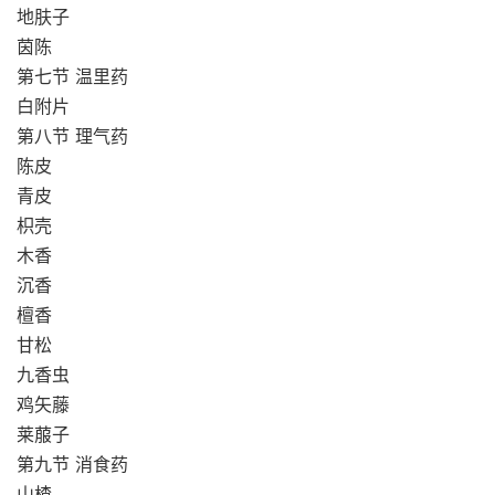
地肤子
茵陈
第七节 温里药
白附片
第八节 理气药
陈皮
青皮
枳壳
木香
沉香
檀香
甘松
九香虫
鸡矢藤
莱菔子
第九节 消食药
山楂