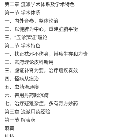
第二章 流派学术体系及学术特色
第一节 学术体系
一、内外合参，整体论治
二、以健脾为中心，重建脏腑平衡
三、“五诊辨证”理论
第二节 学术特色
一、扶正祛邪不伤身，带癌生存和为贵
二、玄府理论皮科新用
三、虚证补肾为要，治疗痼疾奏效
四、怪病从痰治
五、虫药治顽疾
六、善用丹药起沉疴
七、治疗疑难杂症，多有奇方妙药
第三章 流派用药经验
第一节 解表药
麻黄
桂枝