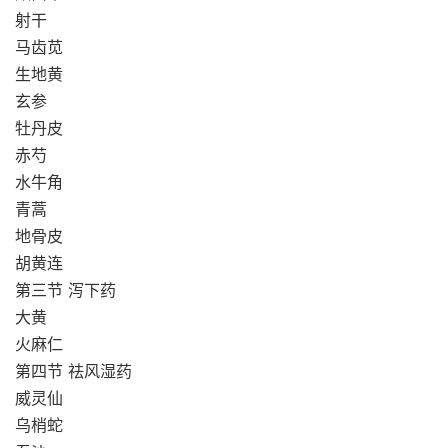
射干
马齿苋
生地黄
玄参
牡丹皮
赤芍
水牛角
青蒿
地骨皮
胡黄连
第三节 泻下药
大黄
火麻仁
第四节 祛风湿药
威灵仙
乌梢蛇