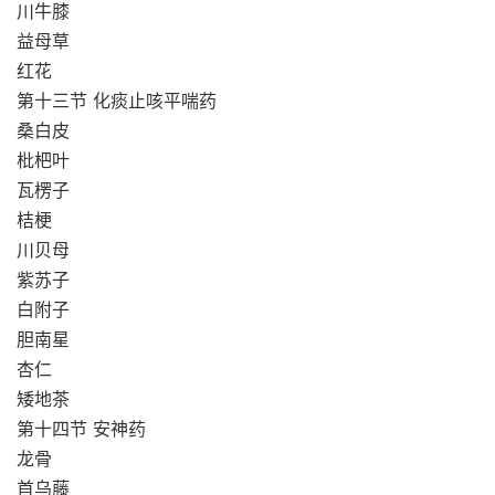
川牛膝
益母草
红花
第十三节 化痰止咳平喘药
桑白皮
枇杷叶
瓦楞子
桔梗
川贝母
紫苏子
白附子
胆南星
杏仁
矮地茶
第十四节 安神药
龙骨
首乌藤