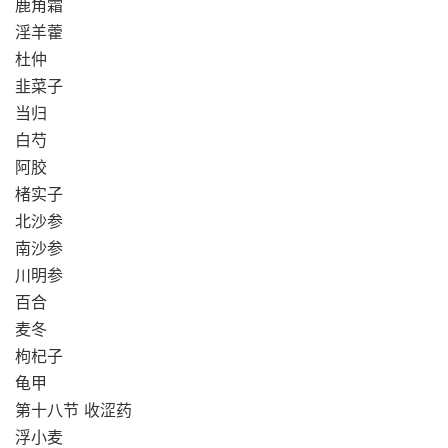
鹿角霜
淫羊藿
杜仲
韭菜子
当归
白芍
阿胶
楮实子
北沙参
南沙参
川明参
百合
麦冬
枸杞子
龟甲
第十八节 收涩药
浮小麦