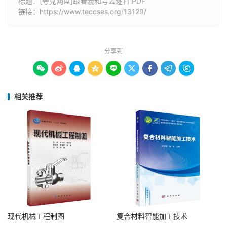
标题：[夸克网盘]跟着羲和号去逐日 PDF
链接：
https://www.teccses.org/13129/
分享到









相关推荐
现代机械工程制图
复合材料智能加工技术