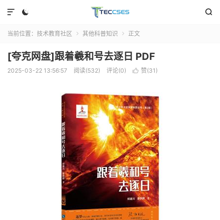



当前位置：
技术教育社区
其他科普知识
正文


[夸克网盘]跟着羲和号去逐日 PDF
2025-03-22 13:56:57
阅读(532)
评论(0)
赞(
31
)
