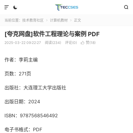



当前位置：
技术教育社区
计算机教材
正文


[夸克网盘]软件工程理论与案例 PDF
2025-03-22 09:22:27
阅读(234)
评论(0)
赞(
18
)

作者：李莉主编
页数：271页
出版社：大连理工大学出版社
出版日期：2024
ISBN：9787568546492
电子书格式：PDF