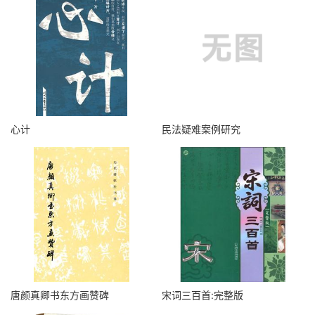
心计
民法疑难案例研究
唐颜真卿书东方画赞碑
宋词三百首:完整版