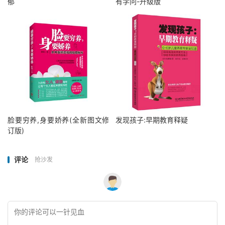
郁
有学问-升级版
脸要穷养,身要娇养(全新图文修
发现孩子:早期教育释疑
订版)
评论
抢沙发