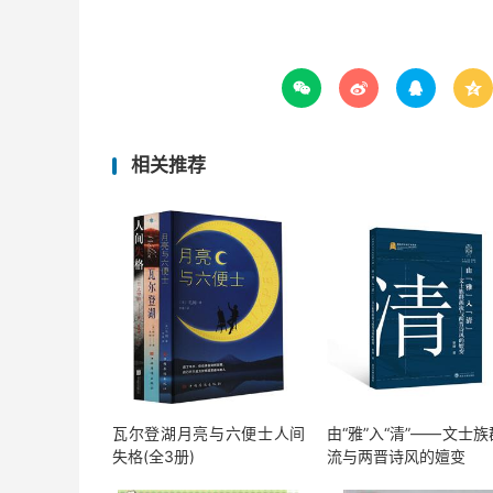




相关推荐
瓦尔登湖月亮与六便士人间
由“雅”入“清”——文士
失格(全3册)
流与两晋诗风的嬗变