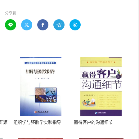
分享到





族群源
组织学与胚胎学实验指导
赢得客户的沟通细节