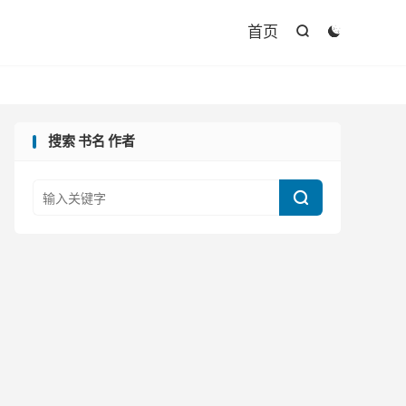

首页


搜索 书名 作者
