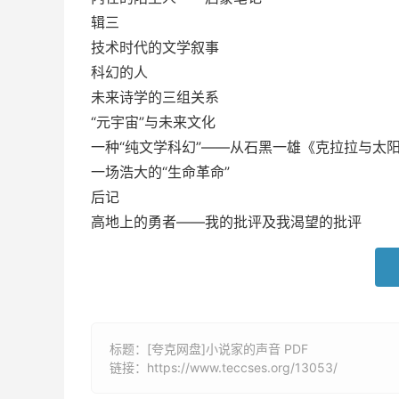
辑三
技术时代的文学叙事
科幻的人
未来诗学的三组关系
“元宇宙”与未来文化
一种“纯文学科幻”——从石黑一雄《克拉拉与太
一场浩大的“生命革命”
后记
高地上的勇者——我的批评及我渴望的批评
标题：[夸克网盘]小说家的声音 PDF
链接：
https://www.teccses.org/13053/