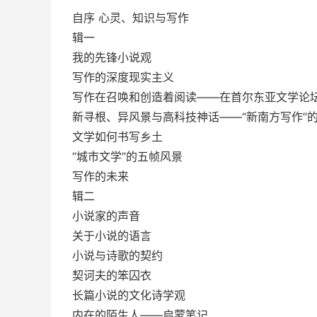
自序 心灵、知识与写作
辑一
我的先锋小说观
写作的深度现实主义
写作在召唤和创造着阅读——在首尔东亚文学论
新寻根、异风景与高科技神话——“新南方写作”
文学如何书写乡土
“城市文学”的五帧风景
写作的未来
辑二
小说家的声音
关于小说的语言
小说与诗歌的契约
契诃夫的笨囚衣
长篇小说的文化诗学观
内在的陌生人——启蒙笔记