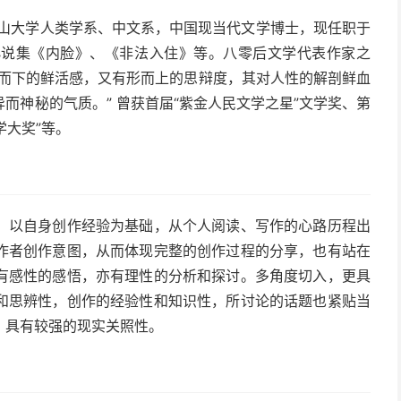
中山大学人类学系、中文系，中国现当代文学博士，现任职于
小说集《内脸》、《非法入住》等。八零后文学代表作家之
形而下的鲜活感，又有形而上的思辩度，其对人性的解剖鲜血
而神秘的气质。” 曾获首届“紫金人民文学之星”文学奖、第
学大奖”等。
，以自身创作经验为基础，从个人阅读、写作的心路历程出
作者创作意图，从而体现完整的创作过程的分享，也有站在
有感性的感悟，亦有理性的分析和探讨。多角度切入，更具
和思辨性，创作的经验性和知识性，所讨论的话题也紧贴当
，具有较强的现实关照性。