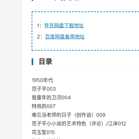
1：
夸克网盘下载地址
2：
百度网盘备用地址
目录
1950年代
范子平003
我童年的卫河004
特效药007
难忘当老师的日子（创作谈）009
范子平小小说的艺术特色（评论）/江岸012
司玉笙015