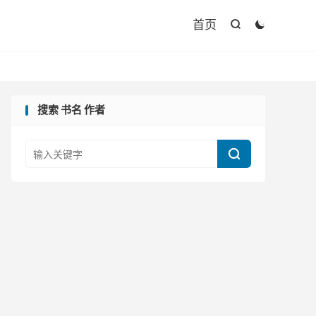

首页


搜索 书名 作者
