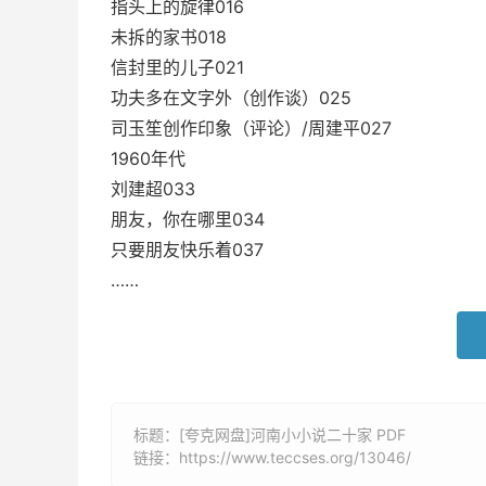
指头上的旋律016
未拆的家书018
信封里的儿子021
功夫多在文字外（创作谈）025
司玉笙创作印象（评论）/周建平027
1960年代
刘建超033
朋友，你在哪里034
只要朋友快乐着037
……
标题：[夸克网盘]河南小小说二十家 PDF
链接：
https://www.teccses.org/13046/