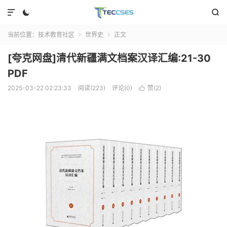



当前位置：
技术教育社区
世界史
正文


[夸克网盘]清代新疆满文档案汉译汇编:21-30
PDF
2025-03-22 02:23:33
阅读(223)
评论(0)
赞(
2
)
