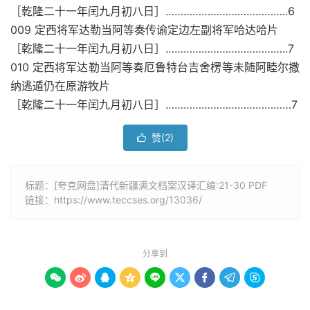
［乾隆二十一年闰九月初八日］…………………………………..6
009 定西将军达勒当阿等奏传谕定边左副将军哈达哈片
［乾隆二十一年闰九月初八日］…………………………………..7
010 定西将军达勒当阿等奏厄鲁特台吉舍楞等未随阿睦尔撒
纳逃遁仍在原游牧片
［乾隆二十一年闰九月初八日］……………………………………7
赞(
2
)

标题：[夸克网盘]清代新疆满文档案汉译汇编:21-30 PDF
链接：
https://www.teccses.org/13036/
分享到








