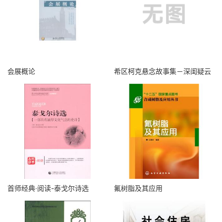
会展概论
希区柯克悬念故事集－深闺疑云
首师经典·阅读-泰戈尔诗选
氟树脂及其应用