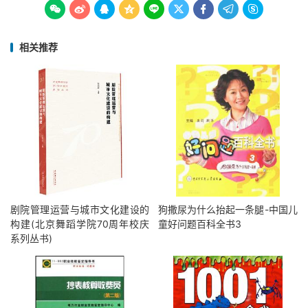









相关推荐
剧院管理运营与城市文化建设的
狗撒尿为什么抬起一条腿-中国儿
构建(北京舞蹈学院70周年校庆
童好问题百科全书3
系列丛书)