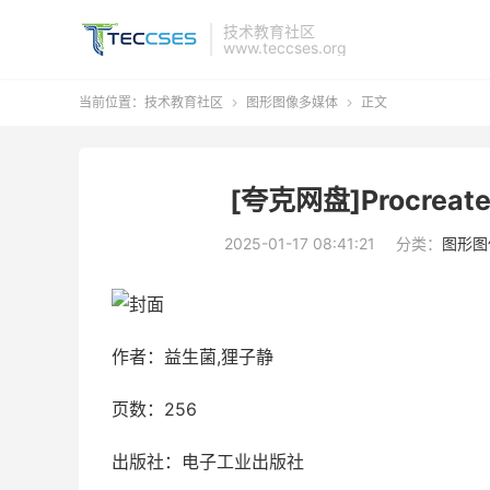
技术教育社区
www.teccses.org
当前位置：
技术教育社区
图形图像多媒体
正文


[夸克网盘]Procre
2025-01-17 08:41:21
分类：
图形图
作者：益生菌,狸子静
页数：256
出版社：电子工业出版社