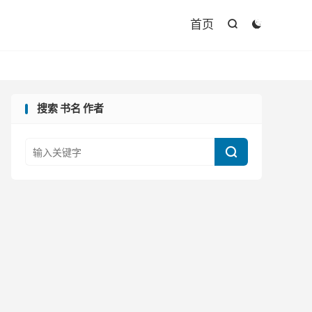

首页


搜索 书名 作者
