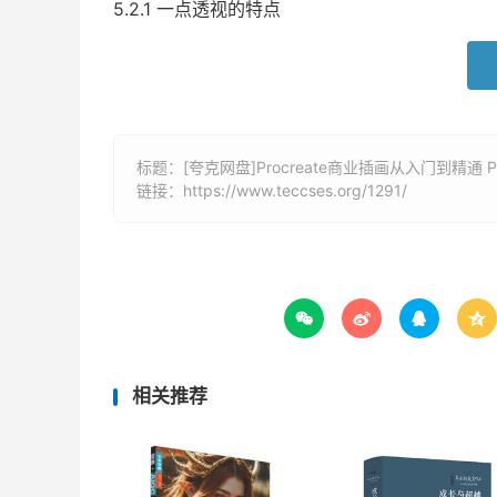
5.2.1 一点透视的特点
标题：[夸克网盘]Procreate商业插画从入门到精通 P
链接：
https://www.teccses.org/1291/




相关推荐