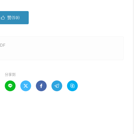
赞(
59
)

DF
分享到




