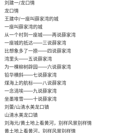
刘建一/龙口情
龙口情
王建中/一座叫薛家湾的城
一座叫薛家湾的城
从一个村到一座城——再说薛家湾
一座城的抵达——三说薛家湾
比想象多了一捺——四说薛家湾
湾里头——五说薛家湾
为一棵柳树辟园——六说薛家湾
铅华横斜——七说薛家湾
煤海上的航标——八说薛家湾
一念涓埃——九说薛家湾
坐墨堆雪——十说薛家湾
刘蕾/山清水美龙口镇
山清水美龙口镇
刘海元/黄土地上看黄河，别样风景别样情
黄土地上看黄河，别样风景别样情