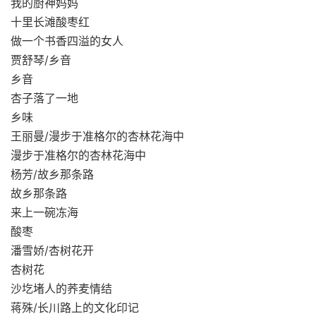
我的厨神妈妈
十里长滩酸枣红
做一个书香四溢的女人
贾舒琴/乡音
乡音
杏子落了一地
乡味
王丽曼/漫步于准格尔的杏林花海中
漫步于准格尔的杏林花海中
杨芳/故乡那条路
故乡那条路
来上一碗冻海
酸枣
潘雪娇/杏树花开
杏树花
沙圪堵人的荞麦情结
蒋殊/长川路上的文化印记