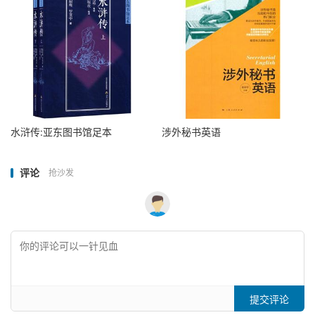
水浒传:亚东图书馆足本
涉外秘书英语
评论
抢沙发
提交评论