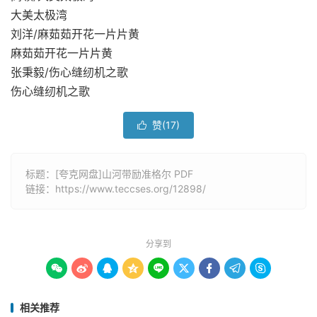
大美太极湾
刘洋/麻茹茹开花一片片黄
麻茹茹开花一片片黄
张秉毅/伤心缝纫机之歌
伤心缝纫机之歌
赞(
17
)

标题：[夸克网盘]山河带励准格尔 PDF
链接：
https://www.teccses.org/12898/
分享到









相关推荐