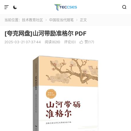



当前位置：
技术教育社区
中国现当代随笔
正文


[夸克网盘]山河带励准格尔 PDF
2025-03-21 07:37:44
阅读(626)
评论(0)
赞(
17
)
