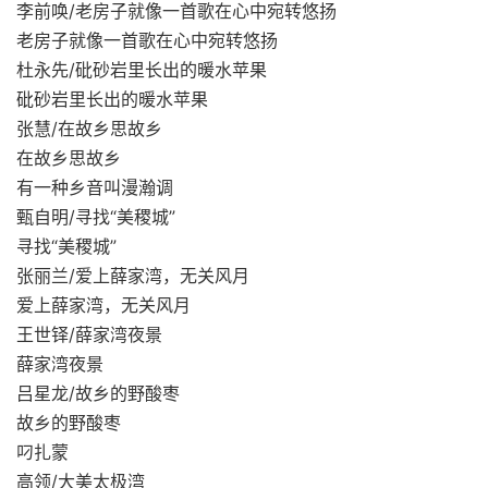
李前唤/老房子就像一首歌在心中宛转悠扬
老房子就像一首歌在心中宛转悠扬
杜永先/砒砂岩里长出的暖水苹果
砒砂岩里长出的暖水苹果
张慧/在故乡思故乡
在故乡思故乡
有一种乡音叫漫瀚调
甄自明/寻找“美稷城”
寻找“美稷城”
张丽兰/爱上薛家湾，无关风月
爱上薛家湾，无关风月
王世铎/薛家湾夜景
薛家湾夜景
吕星龙/故乡的野酸枣
故乡的野酸枣
叼扎蒙
高领/大美太极湾