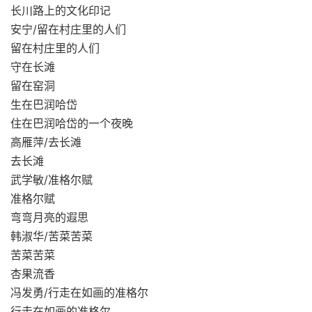
长川路上的文化印记
安宁/留在村庄里的人们
留在村庄里的人们
守在长滩
留在窑洞
生在巴润哈岱
住在巴润哈岱的一个夜晚
高雁萍/去长滩
去长滩
武学敏/准格尔赋
准格尔赋
弯弯月亮的遐思
韩淑华/苦菜苦菜
苦菜苦菜
杏果流香
冯发勇/行走在如画的准格尔
行走在如画的准格尔