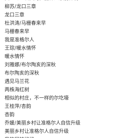
柳苏/龙口三章
龙口三章
杜洪涛/马栅春来早
马栅春来早
我是准格尔人
王琮/暖水情怀
暖水情怀
刘雅娜/布尔陶亥的深秋
布尔陶亥的深秋
遇见马兰花
两株海红树
相似的村庄，不一样的尔圪壕
王桂萍/杏韵
杏韵
乔媛/美丽乡村让准格尔人自信升级
美丽乡村让准格尔人自信升级