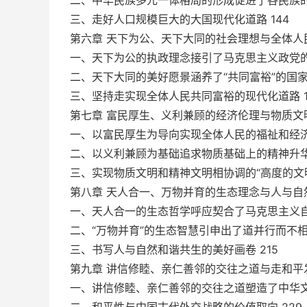
二、中华民族多元一体格局的形成促进了各民族的繁
三、走好人口规模巨大的大国现代化道路 144
第六章 天下为公、天下大同的社会理想与全体人民
一、天下为公的执政理念接引了马克思主义政党的初
二、天下大同的美好愿景涵养了“共同富裕”的国家建
三、坚持走实现全体人民共同富裕的现代化道路 1
第七章 富民厚生、义利兼顾的经济伦理与物质文明
一、以富民厚生为导向实现全体人民的福祉和经济发
二、以义利兼顾为基础追求物质基础上的精神升华 
三、实现物质文明和精神文明相协调的“高度的文明”
第八章 天人合一、万物并育的生态理念与人与自然
一、天人合一的生态哲学呼应契合了马克思主义自然
二、“万物并育”的生态智慧引申出了道并行而不相
三、书写人与自然和谐共生的美好画卷 215
第九章 讲信修睦、亲仁善邻的交往之道与走和平发
一、讲信修睦、亲仁善邻的交往之道塑造了中华文