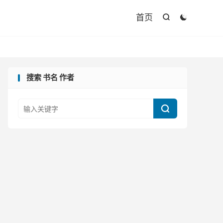

首页


搜索 书名 作者
