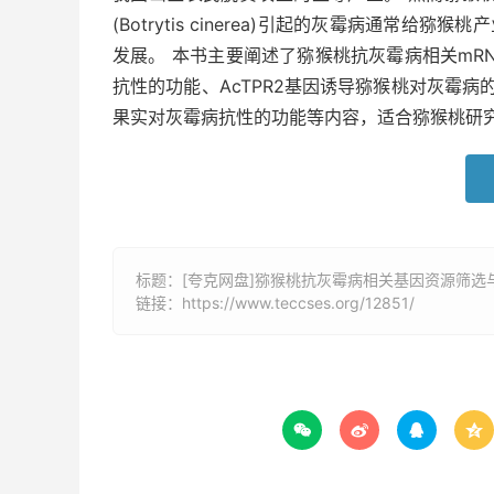
(Botrytis cinerea)引起的灰霉病通常
发展。 本书主要阐述了猕猴桃抗灰霉病相关mRN
抗性的功能、AcTPR2基因诱导猕猴桃对灰霉病
果实对灰霉病抗性的功能等内容，适合猕猴桃研
标题：[夸克网盘]猕猴桃抗灰霉病相关基因资源筛选与
链接：
https://www.teccses.org/12851/



