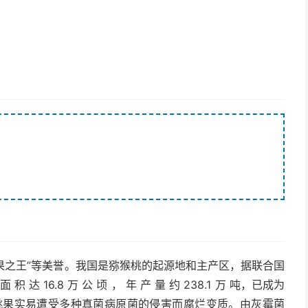
富，素有“水果之王”等美誉。我国是猕猴桃的起源地和主产区，据联合国
积 达 16.8 万 公 顷 ， 年 产 量 约 238.1 万 吨，已成为
桃果实易遭受多种真菌病原菌的侵害而腐烂变质。由灰霉菌