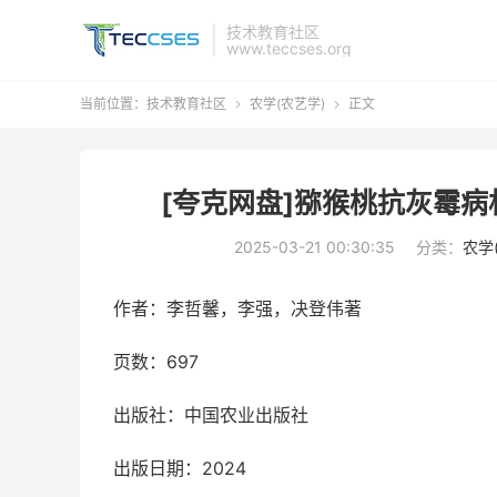
技术教育社区
www.teccses.org
当前位置：
技术教育社区
农学(农艺学)
正文


[夸克网盘]猕猴桃抗灰霉病
2025-03-21 00:30:35
分类：
农学
作者：李哲馨，李强，决登伟著
页数：697
出版社：中国农业出版社
出版日期：2024