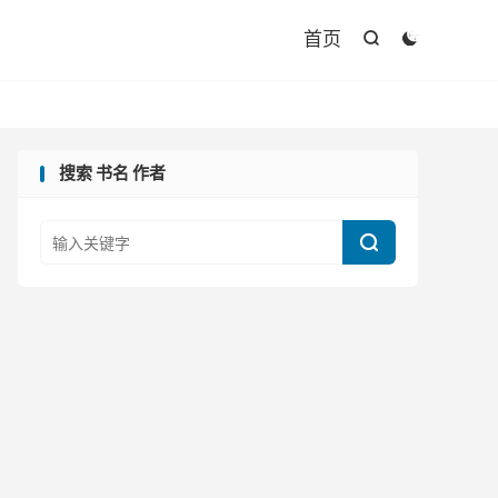

首页


搜索 书名 作者
