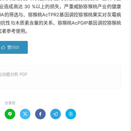
给猕猴桃产业造成高达 30 %以上的损失，严重威胁猕猴桃产业的健康
A的筛选与、猕猴桃AcTPR2基因调控猕猴桃果实对灰霉病
的抗性与木质素含量的关系、猕猴桃AcPGIP基因调控猕猴桃
究者参考使用。
赞(
10
)

功能分析 PDF
分享到




