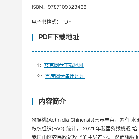
ISBN：9787109323438
电子书格式：PDF
PDF下载地址
1：
夸克网盘下载地址
2：
百度网盘备用地址
内容简介
猕猴桃(Actinidia Chinensis)营养丰
粮农组织(FAO) 统计， 2021 年我国猕猴桃栽 培 面 
我国山区农民脱贫攻坚的主导产业。 然而猕猴