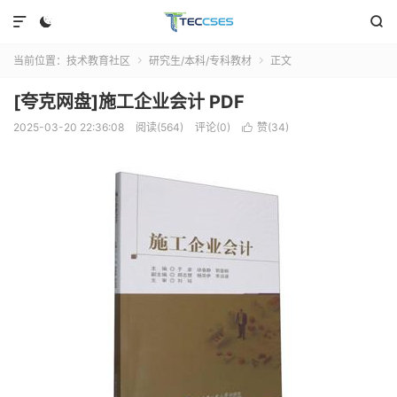



当前位置：
技术教育社区
研究生/本科/专科教材
正文


[夸克网盘]施工企业会计 PDF
2025-03-20 22:36:08
阅读(564)
评论(0)
赞(
34
)
