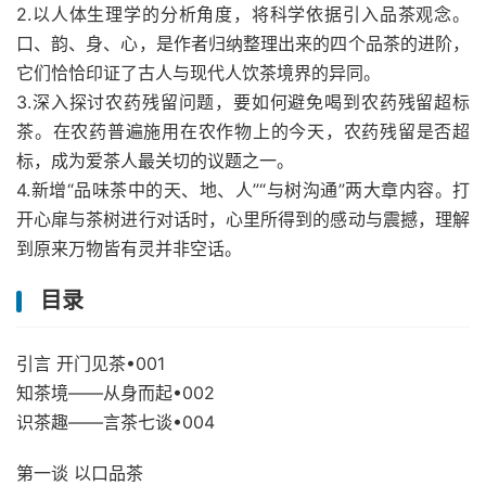
2.以人体生理学的分析角度，将科学依据引入品茶观念。
口、韵、身、心，是作者归纳整理出来的四个品茶的进阶，
它们恰恰印证了古人与现代人饮茶境界的异同。
3.深入探讨农药残留问题，要如何避免喝到农药残留超标
茶。在农药普遍施用在农作物上的今天，农药残留是否超
标，成为爱茶人最关切的议题之一。
4.新增“品味茶中的天、地、人”“与树沟通”两大章内容。打
开心扉与茶树进行对话时，心里所得到的感动与震撼，理解
到原来万物皆有灵并非空话。
目录
引言 开门见茶•001
知茶境——从身而起•002
识茶趣——言茶七谈•004
第一谈 以口品茶