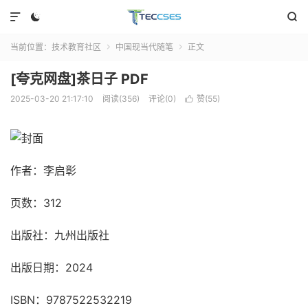



当前位置：
技术教育社区
中国现当代随笔
正文


[夸克网盘]茶日子 PDF
2025-03-20 21:17:10
阅读(356)
评论(0)
赞(
55
)

作者：李启彰
页数：312
出版社：九州出版社
出版日期：2024
ISBN：9787522532219