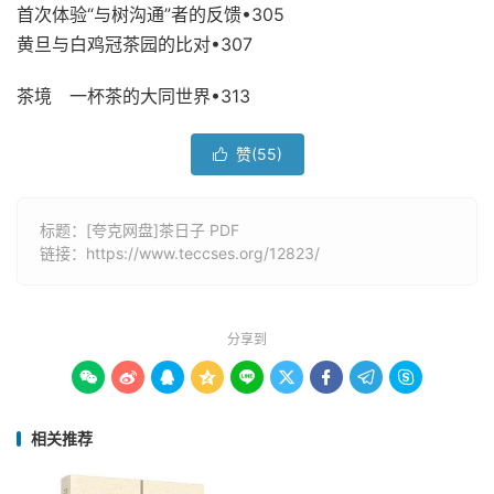
首次体验“与树沟通”者的反馈•305
黄旦与白鸡冠茶园的比对•307
茶境 一杯茶的大同世界•313
赞(
55
)

标题：[夸克网盘]茶日子 PDF
链接：
https://www.teccses.org/12823/
分享到









相关推荐